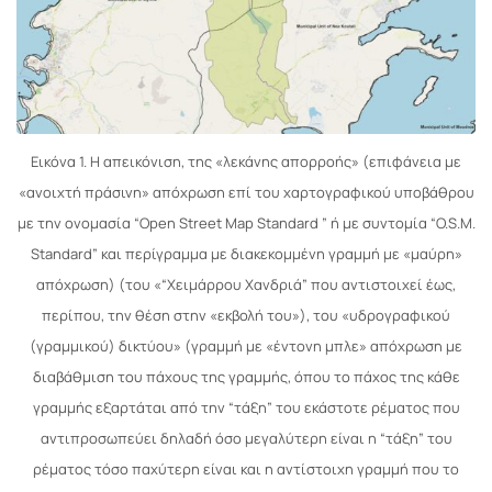
Εικόνα 1. Η απεικόνιση, της «λεκάνης απορροής» (επιφάνεια με
«ανοιχτή πράσινη» απόχρωση επί του χαρτογραφικού υποβάθρου
με την ονομασία “Open Street Map Standard ” ή με συντομία “O.S.M.
Standard” και περίγραμμα με διακεκομμένη γραμμή με «μαύρη»
απόχρωση) (του «“Χειμάρρου Χανδριά” που αντιστοιχεί έως,
περίπου, την θέση στην «εκβολή του»), του «υδρογραφικού
(γραμμικού) δικτύου» (γραμμή με «έντονη μπλε» απόχρωση με
διαβάθμιση του πάχους της γραμμής, όπου το πάχος της κάθε
γραμμής εξαρτάται από την “τάξη” του εκάστοτε ρέματος που
αντιπροσωπεύει δηλαδή όσο μεγαλύτερη είναι η “τάξη” του
ρέματος τόσο παχύτερη είναι και η αντίστοιχη γραμμή που το