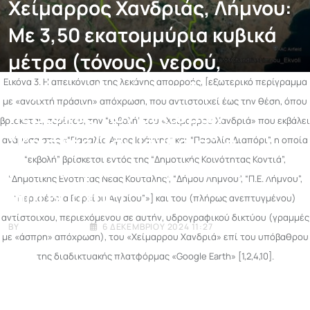
Χείμαρρος Χανδριάς, Λήμνου:
Με 3,50 εκατομμύρια κυβικά
μέτρα (τόνους) νερού,
Εικόνα 3. Η απεικόνιση της λεκάνης απορροής, [εξωτερικό περίγραμμα
περίπου, “χτύπησε” τις
με «ανοιχτή πράσινη» απόχρωση, που αντιστοιχεί έως την θέση, όπου
περιοχές των οικισμών
βρίσκεται, περίπου, την “εκβολή” του «Χείμαρρου Χανδριά» που εκβάλει
“Κοντιάς/Τσιμάνδρια”, η
ανάμεσα στις «“Παραλία Άγιος Ιωάννης” και “Παραλία Διαπόρι”, η οποία
“εκβολή” βρίσκεται εντός της “Δημοτικής Κοινότητας Κοντιά”,
κακοκαιρία “Bora” (~242,40
“Δημοτικής Ενότητας Νέας Κούταλης”, “Δήμου Λήμνου”, “Π.Ε. Λήμνου”,
mm βροχής)
“Περιφέρεια Βορείου Αιγαίου”»] και του (πλήρως ανεπτυγμένου)
αντίστοιχου, περιεχόμενου σε αυτήν, υδρογραφικού δικτύου (γραμμές
BY
E-ENIMEROSI
6 ΔΕΚΕΜΒΡΊΟΥ 2024 11:27
με «άσπρη» απόχρωση), του «Χείμαρρου Χανδριά» επί του υπόβαθρου
της διαδικτυακής πλατφόρμας «Google Earth» [1,2,4,10].