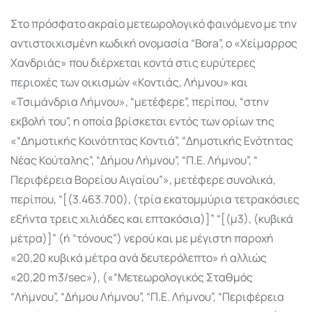
Στο πρόσφατο ακραίο μετεωρολογικό φαινόμενο με την
αντιστοιχισμένη κωδική ονομασία “Bora”, ο «Χείμαρρος
Χανδριάς» που διέρχεται κοντά στις ευρύτερες
περιοχές των οικισμών «Κοντιάς, Λήμνου» και
«Τσιμάνδρια Λήμνου», “μετέφερε”, περίπου, “στην
εκβολή του”, η οποία βρίσκεται εντός των ορίων της
«“Δημοτικής Κοινότητας Κοντιά”, “Δημοτικής Ενότητας
Νέας Κούταλης”, “Δήμου Λήμνου”, “Π.Ε. Λήμνου”, “
Περιφέρεια Βορείου Αιγαίου”», μετέφερε συνολικά,
περίπου, “[(3.463.700), (τρία εκατομμύρια τετρακόσιες
εξήντα τρεις χιλιάδες και επτακόσια)]” “[(μ3), (κυβικά
μέτρα)]” (ή “τόνους”) νερού και με μέγιστη παροχή
«20,20 κυβικά μέτρα ανά δευτερόλεπτο» ή αλλιώς
«20,20 m3/sec»), («“Μετεωρολογικός Σταθμός
“Λήμνου”, “Δήμου Λήμνου”, “Π.Ε. Λήμνου”, “Περιφέρεια