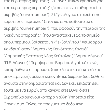
της ευρύτερης περιοχής”, 2).“αναλυτικών χρήσεων γης
της ευρύτερης περιοχής” (έτσι ώστε να καθοριστεί ο
ακριβής “curve number”), 3).“γεωλογικά στοιχεία της
ευρύτερης περιοχής“ (έτσι ώστε να καθοριστεί ο
ακριβής “curve number”), που αφορούν την περιοχή της
“λεκάνης απορροής”, (που αντιστοιχεί έως το σημείο
όπου, περίπου, βρίσκεται η «“εκβολή”, του “ Χείμαρρου
Χανδριά” στην “Δημοτικής Κοινότητας Κοντιά”,
“Δημοτικής Ενότητας Νέας Κούταλης”, “Δήμου Λήμνου”,
“Π.Ε. Λήμνου”, “Περιφέρειας Βορείου Αιγαίου”», ενώ,
επιπρόσθετα η παρούσα, (αποκλειστικά ιδιωτική και
υποκειμενική), μελέτη εκπονήθηκε δωρεάν (και δόθηκε
ανοιχτά στην δημοσιότητα) και δεν έχει επιδοτηθεί,
(ούτε με ένα ευρώ), από κανένα είτε Εθνικό είτε
Ευρωπαϊκό οικονομικό πόρο ή άλλη Υπηρεσία είτε
Οργανισμό. Τέλος, τα πραγματικά δεδομένα