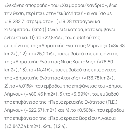
«λεκάνης απορροής» του «Χείμαρρου Χανδριά», έως
την θέση, περίπου, στην “εκβολή του”» είναι ίσο με
«19.282,71 στρέμματα» [(«19,28 τετραγωνικά
χιλιόμετρα» (km2)] (ενώ, ειδικότερα, καταλαμβάνει,
ενδεικτικά: 1.1).το «22,85%», του εμβαδού της
επιφάνειας της «Δημοτικής Ενότητας Μύρινας» («84,38
km2»), 1.2).το «25,20%», του εμβαδού της επιφάνειας
της «Δημοτικής Ενότητας Νέας Κούταλης» («76,50
km2»), 1.3).το «14,41%», του εμβαδού της επιφάνειας
της «Δημοτικής Ενότητας Ατσικής» («133,78 km2»),
2).το «4,01%», του εμβαδού της επιφάνειας του «Δήμου
Λήμνου» («480,46 km2»), 3).το «3,69%», του εμβαδού
της επιφάνειας της «Περιφερειακής Ενότητας (Π.Ε.)
Λήμνου» («522,57 km2») και 4).το «0,50%», του εμβαδού
της επιφάνειας της «Περιφέρειας Βορείου Αιγαίου»
(«3.847,34 km2»), κλπ., (1,2,4).