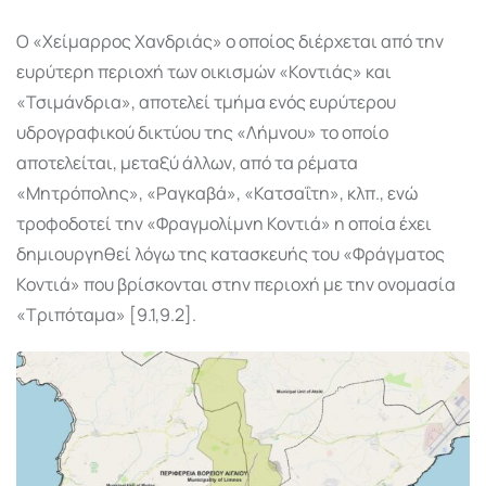
Ο «Χείμαρρος Χανδριάς» ο οποίος διέρχεται από την
ευρύτερη περιοχή των οικισμών «Κοντιάς» και
«Τσιμάνδρια», αποτελεί τμήμα ενός ευρύτερου
υδρογραφικού δικτύου της «Λήμνου» το οποίο
αποτελείται, μεταξύ άλλων, από τα ρέματα
«Μητρόπολης», «Ραγκαβά», «Κατσαΐτη», κλπ., ενώ
τροφοδοτεί την «Φραγμολίμνη Κοντιά» η οποία έχει
δημιουργηθεί λόγω της κατασκευής του «Φράγματος
Κοντιά» που βρίσκονται στην περιοχή με την ονομασία
«Τριπόταμα» [9.1,9.2].