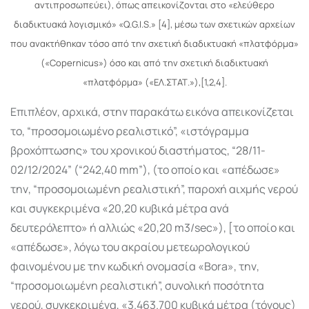
αντιπροσωπεύει), όπως απεικονίζονται στο «ελεύθερο
διαδικτυακά λογισμικό» «Q.G.I.S.» [4], μέσω των σχετικών αρχείων
που ανακτήθηκαν τόσο από την σχετική διαδικτυακή «πλατφόρμα»
(«Copernicus») όσο και από την σχετική διαδικτυακή
«πλατφόρμα» («ΕΛ.ΣΤΑΤ.»),[1,2,4].
Επιπλέον, αρχικά, στην παρακάτω εικόνα απεικονίζεται
το, “προσομοιωμένο ρεαλιστικό”, «ιστόγραμμα
βροχόπτωσης» του χρονικού διαστήματος, “28/11-
02/12/2024” (“242,40 mm”), (το οποίο και «απέδωσε»
την, “προσομοιωμένη ρεαλιστική”, παροχή αιχμής νερού
και συγκεκριμένα «20,20 κυβικά μέτρα ανά
δευτερόλεπτο» ή αλλιώς «20,20 m3/sec»), [το οποίο και
«απέδωσε», λόγω του ακραίου μετεωρολογικού
φαινομένου με την κωδική ονομασία «Bora», την,
“προσομοιωμένη ρεαλιστική”, συνολική ποσότητα
νερού, συγκεκριμένα, «3.463.700 κυβικά μέτρα (τόνους)