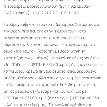
“Περιφέρεια Βορείου Αιγαίου”: “28/11-02/12/2024”:
“242,40 mm”»), [6.1,6.2,7.1-7.2,8.1-8.9,11.1-11.3].
Το υδρογραφικό δίκτυο του «Χείμαρρου Χανδριά», έως
την θέση, περίπου της στην “εκβολή του”», στο
συγκεκριμένο σημείο της συνολικής, περίπου,
υδρολογικής λεκάνης του, είναι, στο σύνολό του, ένα
ρέμα «1ης Τάξης», (κατά την μέθοδο “Strahler”
κατάταξης των ρεμάτων), με συνολικό μήκος ρεμάτων
«1ης Τάξης», «L1STR=6.837,60 μ.μ.» («1 ρέμα») («ως επί
το πλείστον, ορεινά πηγαία ρέματα, απομακρυσμένα
από την θάλασσα» αλλά στην συγκεκριμένη περίπτωση
φτάνει μέχρι την ακτογραμμή), δηλαδή με συνολικό
μήκος ρεμάτων, («Ανεξάρτητα Τάξης»), ίσο με
«LTOTAL=6.837,60 μ.μ.» (ή αλλιώς «L(1)TOTAL=6,838
χιλιόμετρα») («1 ρέμα»). Το συνολικό εμβαδόν της