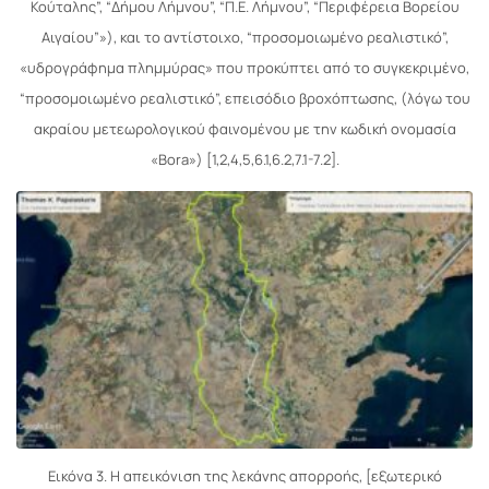
Κούταλης”, “Δήμου Λήμνου”, “Π.Ε. Λήμνου”, “Περιφέρεια Βορείου
Αιγαίου”»), και το αντίστοιχο, “προσομοιωμένο ρεαλιστικό”,
«υδρογράφημα πλημμύρας» που προκύπτει από το συγκεκριμένο,
“προσομοιωμένο ρεαλιστικό”, επεισόδιο βροχόπτωσης, (λόγω του
ακραίου μετεωρολογικού φαινομένου με την κωδική ονομασία
«Bora») [1,2,4,5,6.1,6.2,7.1-7.2].
Εικόνα 3. Η απεικόνιση της λεκάνης απορροής, [εξωτερικό