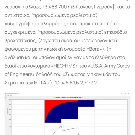
νερού» ή αλλιώς «3.463.700 m3 (τόνους) νερού»], και το
αντίστοιχο, “προσομοιωμένο ρεαλιστικό”,
«υδρογράφημα πλημμύρας» που προκύπτει από το
συγκεκριμένο, “προσομοιωμένο ρεαλιστικό”, επεισόδιο
βροχόπτωσης, (λόγω του ακραίου μετεωρολογικού
φαινομένου με την κωδική ονομασία «Bora»), (η
ανάλυση και οι υπολογισμοί έγιναν με το ελεύθερο στο
διαδίκτυο λογισμικό «HEC-HMS» του «U.S.A. Army Corps
of Engineers» δηλαδή του «Σώματος Μηχανικών του
Στρατού των Η.Π.Α.») [1,2,4,5,6.1,6.2,7.1-7.2].