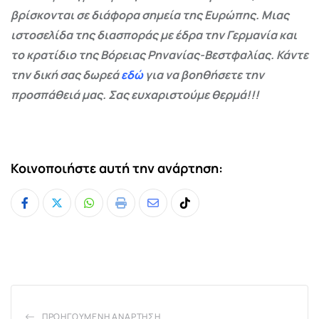
βρίσκονται σε διάφορα σημεία της Ευρώπης. Μιας
ιστοσελίδα της διασποράς με έδρα την Γερμανία και
το κρατίδιο της Βόρειας Ρηνανίας-Βεστφαλίας. Κάντε
την δική σας δωρεά
εδώ
για να βοηθήσετε την
προσπάθειά μας. Σας ευχαριστούμε θερμά!!!
Κοινοποιήστε αυτή την ανάρτηση:
Whatsapp
Print
Share
Tiktok
via
Email
ΠΡΟΗΓΟΎΜΕΝΗ ΑΝΆΡΤΗΣΗ