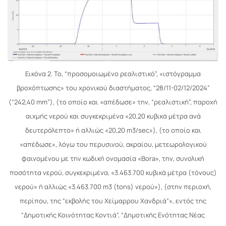
Εικόνα 2. Το, “προσομοιωμένο ρεαλιστικό”, «ιστόγραμμα
βροχόπτωσης» του χρονικού διαστήματος, “28/11-02/12/2024”
(“242,40 mm”), (το οποίο και «απέδωσε» την, “ρεαλιστική”, παροχή
αιχμής νερού και συγκεκριμένα «20,20 κυβικά μέτρα ανά
δευτερόλεπτο» ή αλλιώς «20,20 m3/sec»), (το οποίο και
«απέδωσε», λόγω του περυσινού, ακραίου, μετεωρολογικού
φαινομένου με την κωδική ονομασία «Bora», την, συνολική
ποσότητα νερού, συγκεκριμένα, «3.463.700 κυβικά μέτρα (τόνους)
νερού» ή αλλιώς «3.463.700 m3 (tons) νερού»), (στην περιοχή,
περίπου, της “εκβολής του Χείμαρρου Χανδριά”», εντός της
“Δημοτικής Κοινότητας Κοντιά”, “Δημοτικής Ενότητας Νέας