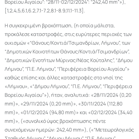
Βορείου Αιγαίου”: “28/11-02/12/2024”: “242,40 mm”»),
[1,2,4,5,6.1,6.2,7.1-7.2,8.1-8.9,11.1-11.3].
Η συγκεκριμένη βροχόπτωση, (η οποία μάλιστα,
προκάλεσε καταστροφές, στις ευρύτερες περιοχές των
οικισμών «“Θάνους/Κοντιά/Τσιμανδρίων, Λήμνου”, των
“Δημοτικών Κοινοτήτων Θάνους/Κοντιά/Τσιμανδρίων”,
“Δημοτικών Ενοτήτων Μύρινας/Νέας Κούταλης”, “Δήμου
Λήμνου”, “Π.Ε. Λήμνου”, “Περιφέρεια Βορείου Αιγαίου”»
καθώς επίσης και άλλες καταστροφές στο νησί της
«Λήμνου», «“Δήμου Λήμνου”, “Π.Ε. Λήμνου”, “Περιφέρεια
Βορείου Αιγαίου”»), ήταν, αναλυτικά: «28/11/2024 (0,20
mm)», «29/11/2024 (0,20 mm)», «30/11/2024 (112,80
mm)», «01/12/2024 (94,80 mm)» και «02/12/2024 (34,40
mm)», («συνολικό ύψος βροχόπτωσης πέντε
συνεχόμενων ημερών: 242,40 mm»), («“Μετεωρολογικός
Σταθμός Λήμνου”, “Δήμου Λήμνου”, “Π.Ε. Λήμνου”,