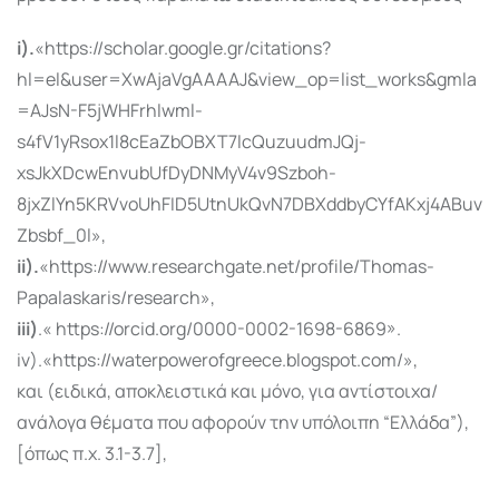
i).
«https://scholar.google.gr/citations?
hl=el&user=XwAjaVgAAAAJ&view_op=list_works&gmla
=AJsN-F5jWHFrhlwml-
s4fV1yRsox1l8cEaZbOBXT7lcQuzuudmJQj-
xsJkXDcwEnvubUfDyDNMyV4v9Szboh-
8jxZlYn5KRVvoUhFID5UtnUkQvN7DBXddbyCYfAKxj4ABuv
Zbsbf_0l»,
ii).
«https://www.researchgate.net/profile/Thomas-
Papalaskaris/research»,
iii)
.« https://orcid.org/0000-0002-1698-6869».
iv).«https://waterpowerofgreece.blogspot.com/»,
και (ειδικά, αποκλειστικά και μόνο, για αντίστοιχα/
ανάλογα θέματα που αφορούν την υπόλοιπη “Ελλάδα”),
[όπως π.χ. 3.1-3.7],