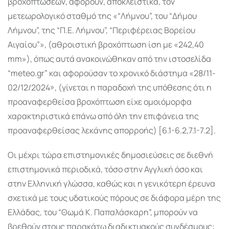
βροχοπτώσεων, αφορούν, αποκλειστικά, τον
μετεωρολογικό σταθμό της «“Λήμνου”, του “Δήμου
Λήμνου”, της “Π.Ε. Λήμνου”, “Περιφέρειας Βορείου
Αιγαίου”», (αθροιστική βροχόπτωση ίση με «242,40
mm»), όπως αυτά ανακοινώθηκαν από την ιστοσελίδα
“meteo.gr” και αφορούσαν το χρονικό διάστημα «28/11-
02/12/2024», (γίνεται η παραδοχή της υπόθεσης ότι η
προαναφερθείσα βροχόπτωση είχε ομοιόμορφα
χαρακτηριστικά επάνω από όλη την επιφάνεια της
προαναφερθείσας λεκάνης απορροής) [6.1-6.2,7.1-7.2].
Οι μέχρι τώρα επιστημονικές δημοσιεύσεις σε διεθνή
επιστημονικά περιοδικά, τόσο στην Αγγλική όσο και
στην Ελληνική γλώσσα, καθώς και η γενικότερη έρευνα
σχετικά με τους υδατικούς πόρους σε διάφορα μέρη της
Ελλάδας, του “Θωμά Κ. Παπαλάσκαρη”, μπορούν να
βρεθούν στους παρακάτω διαδικτυακούς συνδέσμους: