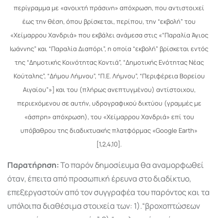
περίγραμμα με «ανοιχτή πράσινη» απόχρωση, που αντιστοιχεί
έως την θέση, όπου βρίσκεται, περίπου, την “εκβολή” του
«Χείμαρρου Χανδριά» που εκβάλει ανάμεσα στις «“Παραλία Άγιος
Ιωάννης” και “Παραλία Διαπόρι”, η οποία “εκβολή” βρίσκεται εντός
της “Δημοτικής Κοινότητας Κοντιά”, “Δημοτικής Ενότητας Νέας
Κούταλης”, “Δήμου Λήμνου”, “Π.Ε. Λήμνου”, “Περιφέρεια Βορείου
Αιγαίου”»] και του (πλήρως ανεπτυγμένου) αντίστοιχου,
περιεχόμενου σε αυτήν, υδρογραφικού δικτύου (γραμμές με
«άσπρη» απόχρωση), του «Χείμαρρου Χανδριά» επί του
υπόβαθρου της διαδικτυακής πλατφόρμας «Google Earth»
[1,2,4,10].
Παρατήρηση:
Το παρόν δημοσίευμα θα αναμορφωθεί
όταν, έπειτα από προσωπική έρευνα στο διαδίκτυο,
επεξεργαστούν από τον συγγραφέα του παρόντος και τα
υπόλοιπα διαθέσιμα στοιχεία των: 1).“βροχοπτώσεων