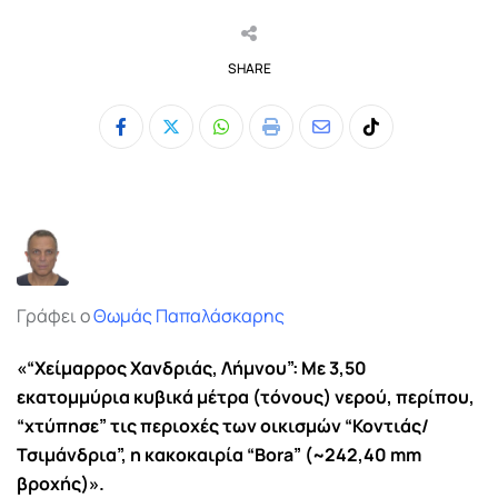
SHARE
Whatsapp
Print
Share
Tiktok
via
Email
Γράφει ο
Θωμάς Παπαλάσκαρης
«“Χείμαρρος Χανδριάς, Λήμνου”: Με 3,50
εκατομμύρια κυβικά μέτρα (τόνους) νερού, περίπου,
“χτύπησε” τις περιοχές των οικισμών “Κοντιάς/
Τσιμάνδρια”, η κακοκαιρία “Bora” (~242,40 mm
βροχής)».