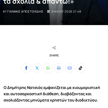
τα σχόλια & απαντώ!»
BY
ΓΙΆΝΝΗΣ ΑΠΟΣΤΟΛΊΔΗΣ
8 ΜΑΪ́ΟΥ 2026 21:48
SHARE
Whatsapp
Print
Share
Tiktok
via
Email
Ο
Δημήτρης Νατσιός
εμφανίζεται με χιουμοριστική
και αυτοσαρκαστική διάθεση, διαβάζοντας και
σχολιάζοντας μηνύματα χρηστών του διαδικτύου.