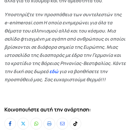
αλλά για το χιούμορ και την αμεσότητά του
.
Υποστηρίξτε την προσπάθεια των συντελεστών της
e-enimerosi.com Η οποία ενημερώνει για όλα τα
θέματα του ελληνισμού αλλά και του κόσμου. Μια
σελίδα φτιαγμένη με αγάπη από ανθρώπους οι οποίοι
βρίσκονται σε διάφορα σημεία της Ευρώπης. Μιας
ιστοσελίδα της διασποράς με έδρα την Γερμανία και
το κρατίδιο της Βόρειας Ρηνανίας-Βεστφαλίας. Κάντε
την δική σας δωρεά
εδώ
για να βοηθήσετε την
προσπάθειά μας. Σας ευχαριστούμε θερμά!!!
Κοινοποιήστε αυτή την ανάρτηση:
Whatsapp
Print
Share
Tiktok