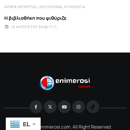
,
,
ΆΡΘΡΑ ΡΕΠΟΡΤΆΖ
ΛΟΓΟΤΕΧΝΊΑ
ΨΥΧΟΛΟΓΊΑ
Η βιβλιοθήκη που ψιθύριζε
10 ΑΥΓΟΎΣΤΟΥ 2026 11:11
EL
@2026 e-enimerosi.com. All Right Reserved.