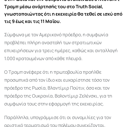
Τραμπ
μέσω ανάρτησής του στο Truth Social,
γνωστοποιώντας ότι η εκεχειρία θα τεθεί σε ισχύ από
τις 9 έως και τις 11 Μαΐου.
Σύμφωνα με τον Αμερικανό πρόεδρο, η συμφωνία
προβλέπει πλήρη αναστολή των στρατιωτικών
επιχειρήσεων για τρεις ημέρες, καθώς και ανταλλαγή
1.000 κρατουμένων από κάθε πλευρά.
Ο Τραμπ ανέφερε ότι η πρωτοβουλία προήλθε
προσωπικά από τον ίδιο και ευχαρίστησε τόσο τον
πρόεδρο της
Ρωσία
,
Βλαντίμιρ Πούτιν
, όσο και τον
πρόεδρο της
Ουκρανία
,
Βολοντίμιρ Ζελένσκι
, για τη
συμφωνία τους στην εφαρμογή της εκεχειρίας.
Παράλληλα, υπογράμμισε ότι οι συνομιλίες για τον
οριστικό τερματισμό του πολέμου συνεχίζονται,