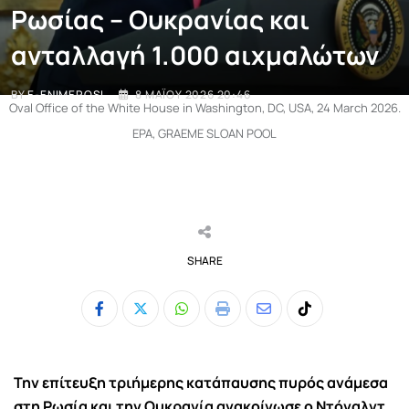
Ρωσίας – Ουκρανίας και
ανταλλαγή 1.000 αιχμαλώτων
BY
E-ENIMEROSI
8 ΜΑΪ́ΟΥ 2026 20:46
Oval Office of the White House in Washington, DC, USA, 24 March 2026.
EPA, GRAEME SLOAN POOL
SHARE
Whatsapp
Print
Share
Tiktok
via
Email
Την επίτευξη τριήμερης κατάπαυσης πυρός ανάμεσα
στη
Ρωσία
και την
Ουκρανία
ανακοίνωσε ο
Ντόναλντ