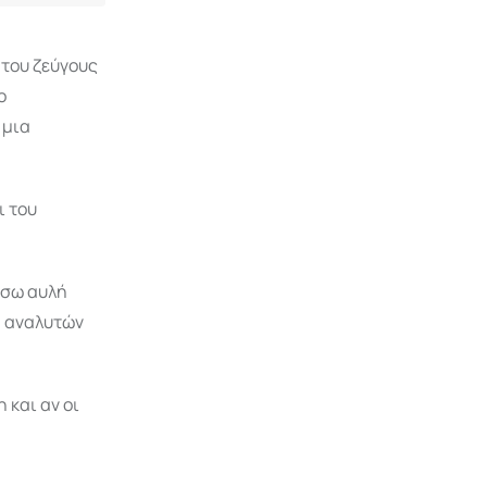
 του ζεύγους
ο
 μια
ι του
ίσω αυλή
α αναλυτών
 και αν οι