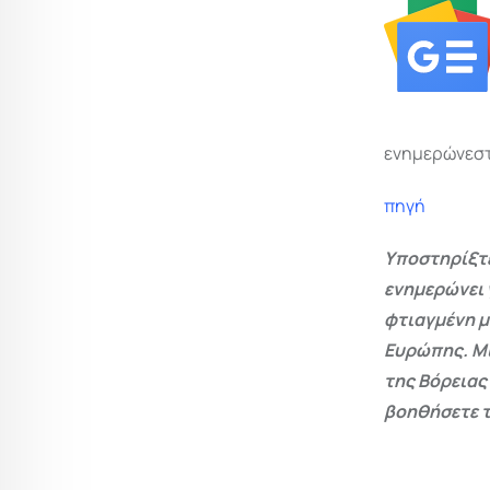
ενημερώνεστ
πηγή
Υποστηρίξτε
ενημερώνει 
φτιαγμένη μ
Ευρώπης. Μι
της Βόρειας
βοηθήσετε τ