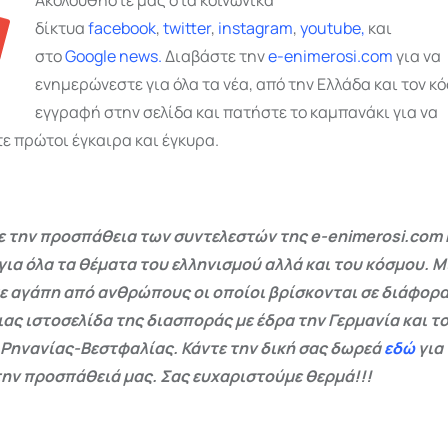
Ακολουθήστε μας στα κοινωνικά
δίκτυα
facebook
,
twitter
,
instagram
,
youtube,
και
στο
Google
news.
Διαβάστε την
e-enimerosi.com
για να
ενημερώνεστε για όλα τα νέα, από την Ελλάδα και τον κό
εγγραφή στην σελίδα και πατήστε το καμπανάκι για να
ε πρώτοι έγκαιρα και έγκυρα.
 την προσπάθεια των συντελεστών της e-enimerosi.com 
για όλα τα θέματα του ελληνισμού αλλά και του κόσμου. Μ
ε αγάπη από ανθρώπους οι οποίοι βρίσκονται σε διάφορα
ας ιστοσελίδα της διασποράς με έδρα την Γερμανία και το
 Ρηνανίας-Βεστφαλίας. Κάντε την δική σας δωρεά
εδώ
για
ην προσπάθειά μας. Σας ευχαριστούμε θερμά!!!