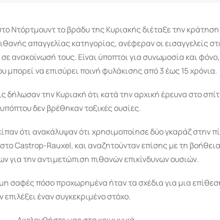
το Ντόρτμουντ το βράδυ της Κυριακής διέταξε την κράτηση
ιθανής απαγγελίας κατηγορίας, ανέφεραν οι εισαγγελείς στ
σε ανακοίνωσή τους. Είναι ύποπτοι για συνωμοσία και φόνο,
υ μπορεί να επισύρει ποινή φυλάκισης από 3 έως 15 χρόνια.
ίς δήλωσαν την Κυριακή ότι κατά την αρχική έρευνα στο σπίτ
υπόπτου δεν βρέθηκαν τοξικές ουσίες.
είπαν ότι ανακάλυψαν ότι χρησιμοποίησε δύο γκαράζ στην π
 στο Castrop-Rauxel, και αναζητούνταν επίσης με τη βοήθει
ων για την αντιμετώπιση πιθανών επικίνδυνων ουσιών.
μη σαφές πόσο προχωρημένα ήταν τα σχέδια για μια επίθεση
ν επιλέξει έναν συγκεκριμένο στόχο.