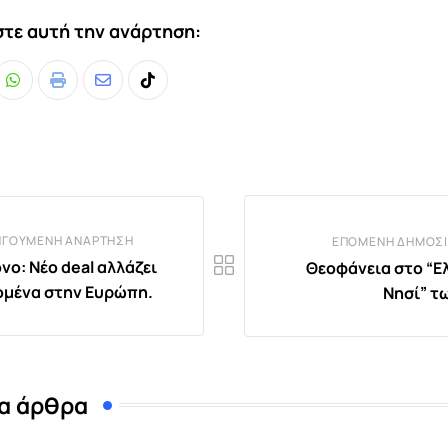
τε αυτή την ανάρτηση:
Whatsapp
Print
Share
Tiktok
via
Email
ΗΓΟΎΜΕΝΗ ΑΝΆΡΤΗΣΗ
ΕΠΌΜΕΝΗ ΔΗΜΟΣΊ
νο: Νέο deal αλλάζει
Θεοφάνεια στο “Ε
ομένα στην Ευρώπη.
Νησί” τ
α άρθρα