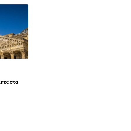
λπες στα
,
,
ΓΕΡΜΑΝΊΑ
ΔΙΕΘΝΉ
ΕΙΔΉΣΕΙΣ ΚΑΙ ΝΈΑ
Η Μόσχα απορρίπτει κάθε εμπλοκή στο
περιστατικό με το
8 ΑΥΓΟΎΣΤΟΥ 2026 15:44