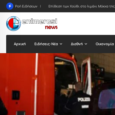
Skip
Επίθεση των Χούθι στο λιμάνι Μόκχα της
Ροή Ειδήσεων
to
content
Αρχική
Ειδήσεις-Νέα
Διεθνή
Οικονομία