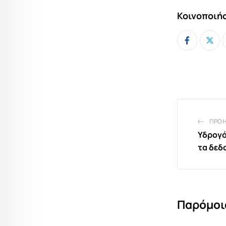
Κοινοποιήσ
ΠΡΟ
Υδρογό
τα δεδ
Παρόμοι