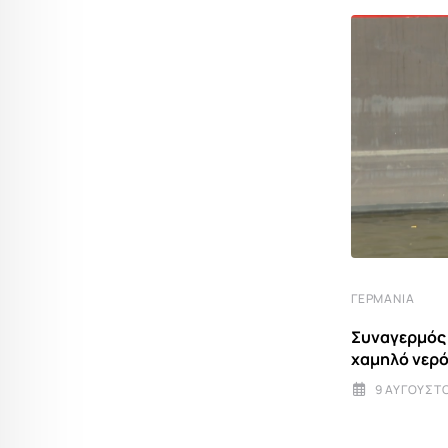
ΓΕΡΜΑΝΊΑ
ΓΕΡΜΑΝΊΑ
Γερμανία: Επιχείρηση κατά της
Συναγερμός 
τρομοκρατίας στη Βόρεια Ρηνανία-
χαμηλό νερό
Βεστφαλία –
9 ΑΥΓΟΎΣΤΟ
6 ΑΥΓΟΎΣΤΟΥ 2026 18:09