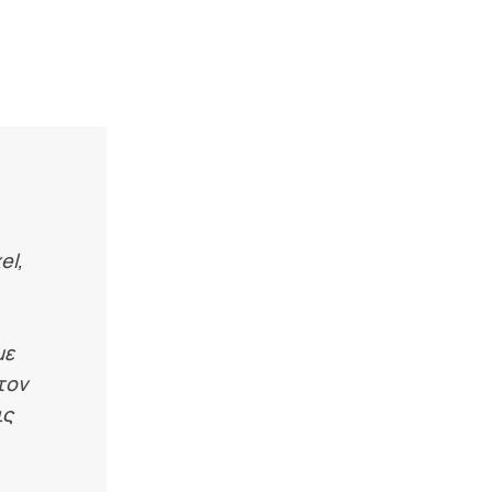
el,
με
τον
ις