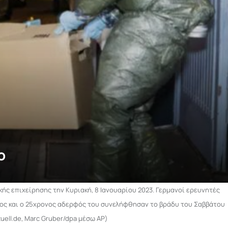
ο
ής επιχείρησης την Κυριακή, 8 Ιανουαρίου 2023. Γερμανοί ερευνητές
νος και ο 25χρονος αδερφός του συνελήφθησαν το βράδυ του Σαββάτου
ell.de, Marc Gruber/dpa μέσω AP)