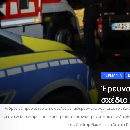
ΓΕΡΜΑΝΊΑ
Έρευνα
σχέδιο
Άνδρες με προστατευτικές στολές μεταφέρουν ένα χαρτόκουτο έξω απ
BY
E-ENIMEROS
ερευνούν δύο γκαράζ που χρησιμοποιούσε ένας Ιρανός που συνελήφθη
στο Castrop-Rauxel, στη δυτική 