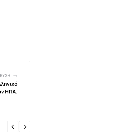
ΕΥΣΗ
λληνικό
ων ΗΠΑ.