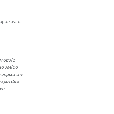
σμο, κάνετε
Η οποία
ια σελίδα
 σημεία της
 κρατίδιο
 να