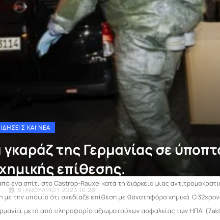
ΕΙΔΉΣΕΙΣ ΚΑΙ ΝΈΑ
 γκαράζ της Γερμανίας σε ύποπτ
 χημικής επίθεσης.
ό ένα σπίτι στο Castrop-Rauxel κατά τη διάρκεια μιας αντιτρομοκρατικ
I
9 ΙΑΝΟΥΑΡΊΟΥ 2023 16:28
 με την υποψία ότι σχεδίαζε επίθεση με θανατηφόρα χημικά. Ο 32χρο
Γερμανία, μετά από πληροφορία αξιωματούχων ασφαλείας των ΗΠΑ. (7aktu