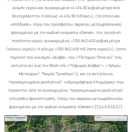
αιχμής νερού και συγκεκριμένα «4.414,30 κυβικά μέτρα ανά
δευτερόλεπτο» ή αλλιώς «4.414,30 m3/sec»), (το οποίο και
«απέδωσε», λόγω του πρόσφατου, ακραίου, μετεωρολογικού
φαινομένου με την κωδική ονομασία «Daniel», την, συνολική
ποσότητα νερού, συγκεκριμένα, «700.942.400 κυβικά μέτρα
(τόνους νερού)» ή αλλιώς «700.942.400 m3 (tons νερού)»), (στην
περιοχή του οικισμού «Διάβα», του «”Ποταμού Πηνειού”, που
αντιστοιχεί έως την θέση της «“Γέφυρας Διάβας”», «“Δήμου
Μετεώρων”, “Νομού Τρικάλων”»), και το αντίστοιχο,
“προσομοιωμένο ρεαλιστικό”, «υδρογράφημα πλημμύρας» που
προκύπτει από το συγκεκριμένο, “προσομοιωμένο ρεαλιστικό”,
επεισόδιο βροχόπτωσης, (λόγω του ακραίου μετεωρολογικού
φαινομένου με την κωδική ονομασία «Daniel») [1,2,4,5,6.1,6.2,7].