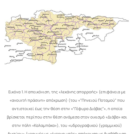
Εικόνα 1. Η απεικόνιση, της «λεκάνης απορροής» (επιφάνεια με
«ανοιχτή πράσινη» απόχρωση) (του «”Πηνειού Ποταμού” που
αντιστοιχεί έως την θέση στην «“Γέφυρα Διάβας”», η οποία
βρίσκεται περίπου στην θέση ανάμεσα στον οικισμό «Διάβα» και
στην πόλη «Καλαμπάκα»), του «υδρογραφικού (γραμμικού)
δικτύου» (γραμμές με «έντονη μπλε» απόχρωση με διαβάθμιση