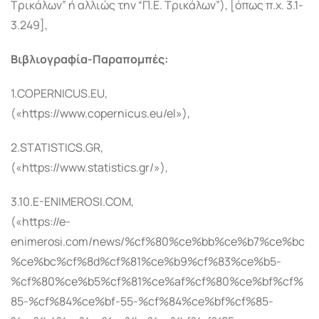
Τρικάλων” ή αλλιώς την “Π.Ε. Τρικάλων”), [όπως π.χ. 3.1-
3.249],
Βιβλιογραφία-Παραπομπές:
1.COPERNICUS.EU,
(«https://www.copernicus.eu/el»),
2.STATISTICS.GR,
(«https://www.statistics.gr/»),
3.10.E-ENIMEROSI.COM,
(«https://e-
enimerosi.com/news/%cf%80%ce%bb%ce%b7%ce%bc
%ce%bc%cf%8d%cf%81%ce%b9%cf%83%ce%b5-
%cf%80%ce%b5%cf%81%ce%af%cf%80%ce%bf%cf%
85-%cf%84%ce%bf-55-%cf%84%ce%bf%cf%85-