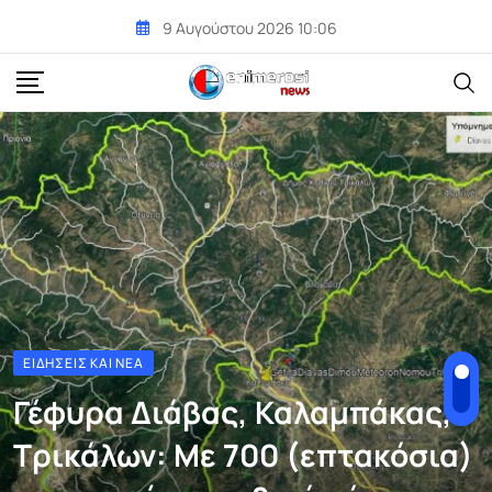
Skip
9 Αυγούστου 2026 10:06
to
content
ΕΙΔΉΣΕΙΣ ΚΑΙ ΝΈΑ
Γέφυρα Διάβας, Καλαμπάκας,
Τρικάλων: Με 700 (επτακόσια)