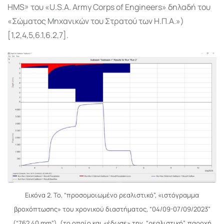
HMS» του «U.S.A. Army Corps of Engineers» δηλαδή του
«Σώματος Μηχανικών του Στρατού των Η.Π.Α.»)
[1,2,4,5,6.1,6.2,7].
Εικόνα 2. Το, “προσομοιωμένο ρεαλιστικό”, «ιστόγραμμα
βροχόπτωσης» του χρονικού διαστήματος, “04/09-07/09/2023”
(“762,40 mm”), (το οποίο και «έδωσε» την, “ρεαλιστική”, παροχή