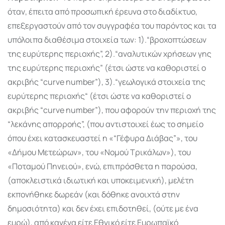
όταν, έπειτα από προσωπική έρευνα στο διαδίκτυο,
επεξεργαστούν από τον συγγραφέα του παρόντος και τα
υπόλοιπα διαθέσιμα στοιχεία των: 1).“βροχοπτώσεων
της ευρύτερης περιοχής”, 2).“αναλυτικών χρήσεων γης
της ευρύτερης περιοχής” (έτσι ώστε να καθοριστεί ο
ακριβής “curve number”), 3).“γεωλογικά στοιχεία της
ευρύτερης περιοχής“ (έτσι ώστε να καθοριστεί ο
ακριβής “curve number”), που αφορούν την περιοχή της
“λεκάνης απορροής”, (που αντιστοιχεί έως το σημείο
όπου έχει κατασκευαστεί η «“Γέφυρα Διάβας”», του
«Δήμου Μετεώρων», του «Νομού Τρικάλων»), του
«Ποταμού Πηνειού», ενώ, επιπρόσθετα η παρούσα,
(αποκλειστικά ιδιωτική και υποκειμενική), μελέτη
εκπονήθηκε δωρεάν (και δόθηκε ανοιχτά στην
δημοσιότητα) και δεν έχει επιδοτηθεί, (ούτε με ένα
ευρώ), από κανένα είτε Εθνικό είτε Ευρωπαϊκό