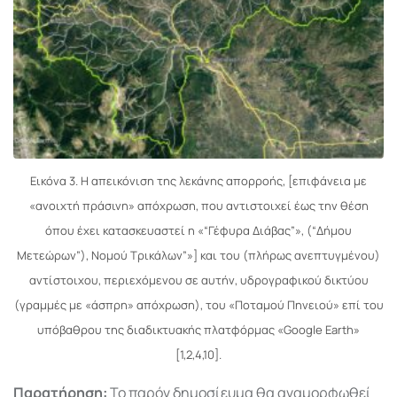
Εικόνα 3. Η απεικόνιση της λεκάνης απορροής, [επιφάνεια με
«ανοιχτή πράσινη» απόχρωση, που αντιστοιχεί έως την θέση
όπου έχει κατασκευαστεί η «“Γέφυρα Διάβας”», (“Δήμου
Μετεώρων”), Νομού Τρικάλων”»] και του (πλήρως ανεπτυγμένου)
αντίστοιχου, περιεχόμενου σε αυτήν, υδρογραφικού δικτύου
(γραμμές με «άσπρη» απόχρωση), του «Ποταμού Πηνειού» επί του
υπόβαθρου της διαδικτυακής πλατφόρμας «Google Earth»
[1,2,4,10].
Παρατήρηση:
Το παρόν δημοσίευμα θα αναμορφωθεί