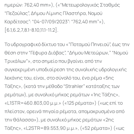
ημερών: 762,40 mm»), («“Μετεωρολογικός Σταθμός
“Πεζούλας”, Δήμου Λίμνης Πλαστήρα, Νομού
Καρδίτσας”: “04-07/09/2023”: “762,40 mm”»),
[6.1,6.2,7,8.1-8.10,11.1-11.2].
Το υδρογραφικό δίκτυο του «”Ποταμού Πηνειού”, έως την
θέση στην “Γέφυρα Διάβας”, “Δήμου Μετεώρων,” “Νομού
Τρικάλων”», στο σημείο που βγαίνει από την
συγκεκριμένη υποδιαίρεση της συνολικής υδρολογικής
λεκάνης του, είναι, στο σύνολό του, ένα ρέμα «5ης
Τάξης», (κατά την μέθοδο “Strahler” κατάταξης των
ρεμάτων), με συνολικό μήκος ρεμάτων «1ης Τάξης»,
«L1STR=460.803,00 μ.μ.» («125 ρέματα») («ως επί το
πλείστον, ορεινά πηγαία ρέματα, απομακρυσμένα από
την θάλασσα»), με συνολικό μήκος ρεμάτων «2ης
Τάξης», «L2STR=89.553,90 μ.μ.», («52 ρέματα») («ως