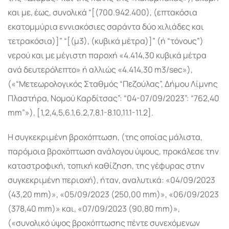
και με, έως, συνολικά “[(700.942.400), (επτακόσια
εκατομμύρια εννιακόσιες σαράντα δύο χιλιάδες και
τετρακόσια)]” “[(μ3), (κυβικά μέτρα)]” (ή “τόνους”)
νερού και με μέγιστη παροχή «4.414,30 κυβικά μέτρα
ανά δευτερόλεπτο» ή αλλιώς «4.414,30 m3/sec»),
(«“Μετεωρολογικός Σταθμός “Πεζούλας”, Δήμου Λίμνης
Πλαστήρα, Νομού Καρδίτσας”: “04-07/09/2023”: “762,40
mm”»), [1,2,4,5,6.1,6.2,7,8.1-8.10,11.1-11.2].
Η συγκεκριμένη βροχόπτωση, (της οποίας μάλιστα,
παρόμοια βροχόπτωση ανάλογου ύψους, προκάλεσε την
καταστροφική, τοπική καθίζηση, της γέφυρας στην
συγκεκριμένη περιοχή), ήταν, αναλυτικά: «04/09/2023
(43,20 mm)», «05/09/2023 (250,00 mm)», «06/09/2023
(378,40 mm)» και, «07/09/2023 (90,80 mm)»,
(«συνολικό ύψος βροχόπτωσης πέντε συνεχόμενων