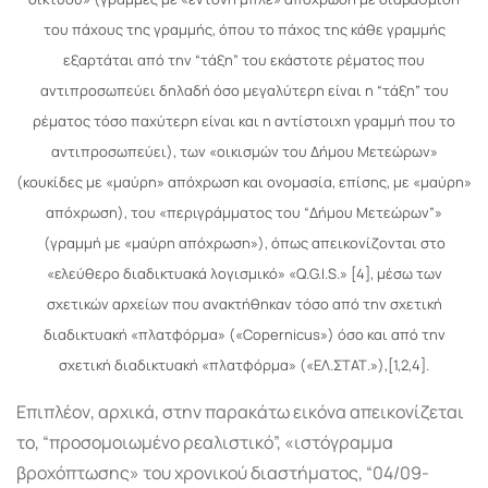
του πάχους της γραμμής, όπου το πάχος της κάθε γραμμής
εξαρτάται από την “τάξη” του εκάστοτε ρέματος που
αντιπροσωπεύει δηλαδή όσο μεγαλύτερη είναι η “τάξη” του
ρέματος τόσο παχύτερη είναι και η αντίστοιχη γραμμή που το
αντιπροσωπεύει), των «οικισμών του Δήμου Μετεώρων»
(κουκίδες με «μαύρη» απόχρωση και ονομασία, επίσης, με «μαύρη»
απόχρωση), του «περιγράμματος του “Δήμου Μετεώρων”»
(γραμμή με «μαύρη απόχρωση»), όπως απεικονίζονται στο
«ελεύθερο διαδικτυακά λογισμικό» «Q.G.I.S.» [4], μέσω των
σχετικών αρχείων που ανακτήθηκαν τόσο από την σχετική
διαδικτυακή «πλατφόρμα» («Copernicus») όσο και από την
σχετική διαδικτυακή «πλατφόρμα» («ΕΛ.ΣΤΑΤ.»),[1,2,4].
Επιπλέον, αρχικά, στην παρακάτω εικόνα απεικονίζεται
το, “προσομοιωμένο ρεαλιστικό”, «ιστόγραμμα
βροχόπτωσης» του χρονικού διαστήματος, “04/09-