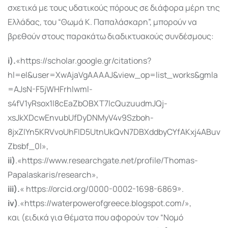
σχετικά με τους υδατικούς πόρους σε διάφορα μέρη της
Ελλάδας, του “Θωμά Κ. Παπαλάσκαρη”, μπορούν να
βρεθούν στους παρακάτω διαδικτυακούς συνδέσμους:
i).
«https://scholar.google.gr/citations?
hl=el&user=XwAjaVgAAAAJ&view_op=list_works&gmla
=AJsN-F5jWHFrhlwml-
s4fV1yRsox1l8cEaZbOBXT7lcQuzuudmJQj-
xsJkXDcwEnvubUfDyDNMyV4v9Szboh-
8jxZlYn5KRVvoUhFID5UtnUkQvN7DBXddbyCYfAKxj4ABuv
Zbsbf_0l»,
ii)
.«https://www.researchgate.net/profile/Thomas-
Papalaskaris/research»,
iii).
« https://orcid.org/0000-0002-1698-6869».
iv)
.«https://waterpowerofgreece.blogspot.com/»,
και (ειδικά για θέματα που αφορούν τον “Νομό