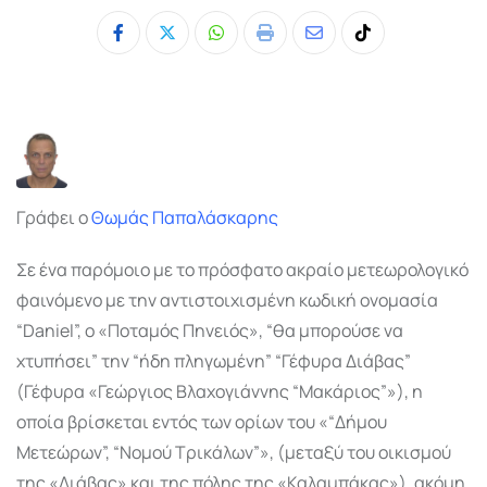
Whatsapp
Print
Share
Tiktok
via
Email
Γράφει ο
Θωμάς Παπαλάσκαρης
Σε ένα παρόμοιο με το πρόσφατο ακραίο μετεωρολογικό
φαινόμενο με την αντιστοιχισμένη κωδική ονομασία
“Daniel”, ο «Ποταμός Πηνειός», “θα μπορούσε να
χτυπήσει” την “ήδη πληγωμένη” “Γέφυρα Διάβας”
(Γέφυρα «Γεώργιος Βλαχογιάννης “Μακάριος”»), η
οποία βρίσκεται εντός των ορίων του «“Δήμου
Μετεώρων”, “Νομού Τρικάλων”», (μεταξύ του οικισμού
της «Διάβας» και της πόλης της «Καλαμπάκας»), ακόμη