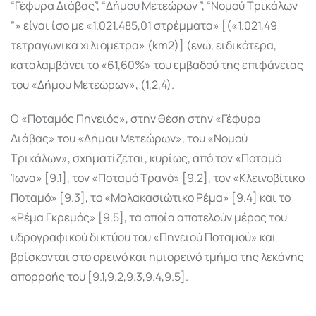
“Γέφυρα Διάβας”, “Δήμου Μετεώρων ”, “Νομού Τρικάλων
”» είναι ίσο με «1.021.485,01 στρέμματα» [(«1.021,49
τετραγωνικά χιλιόμετρα» (km2)] (ενώ, ειδικότερα,
καταλαμβάνει το «61,60%» του εμβαδού της επιφάνειας
του «Δήμου Μετεώρων», (1,2,4).
Ο «Ποταμός Πηνειός», στην θέση στην «Γέφυρα
Διάβας» του «Δήμου Μετεώρων», του «Νομού
Τρικάλων», σχηματίζεται, κυρίως, από τον «Ποταμό
Ίωνα» [9.1], τον «Ποταμό Τρανό» [9.2], τον «Κλεινοβίτικο
Ποταμό» [9.3], το «Μαλακασιώτικο Ρέμα» [9.4] και το
«Ρέμα Γκρεμός» [9.5], τα οποία αποτελούν μέρος του
υδρογραφικού δικτύου του «Πηνειού Ποταμού» και
βρίσκονται στο ορεινό και ημιορεινό τμήμα της λεκάνης
απορροής του [9.1,9.2,9.3,9.4,9.5].