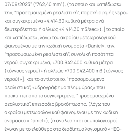
07/09/2023” (“762,40 mm”), (το οποίο και «απέδωσε»
την, “προσομοιωμένη ρεαλιστική”, παροχή αιχμής νερού
και συγκεκριμένα «4.414,30 κυβικά μέτρα ανά
δευτερόλεπτο» ή αλλιώς «4.414,30 m3/sec»), [το οποίο
και «απέδωσε», λόγω του ακραίου μετεωρολογικού
φαινομένου με την κωδική ονομασία «Daniel», την,
“προσομοιωμένη ρεαλιστική”, συνολική ποσότητα
νερού, συγκεκριμένα, «700.942.400 κυβικά μέτρα
(τόννους νερού)» ή αλλιώς «700.942.400 m3 (τόννους
νερού)»], και το αντίστοιχο, “προσομοιωμένο
ρεαλιστικό”, «υδρογράφημα πλημμύρας» που
προκύπτει από το συγκεκριμένο, “προσομοιωμένο
ρεαλιστικό”, επεισόδιο βροχόπτωσης, (λόγω του
ακραίου μετεωρολογικού φαινομένου με την κωδική
ονομασία «Daniel»), (η ανάλυση και οι υπολογισμοί
έγιναν με το ελεύθερο στο διαδίκτυο λογισμικό «HEC-