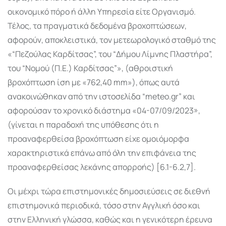
οικονομικό πόρο ή άλλη Υπηρεσία είτε Οργανισμό.
Τέλος, τα πραγματικά δεδομένα βροχοπτώσεων,
αφορούν, αποκλειστικά, τον μετεωρολογικό σταθμό της
«“Πεζούλας Καρδίτσας”, του “Δήμου Λίμνης Πλαστήρα”,
του “Νομού (Π.Ε.) Καρδίτσας”», (αθροιστική
βροχόπτωση ίση με «762,40 mm»), όπως αυτά
ανακοινώθηκαν από την ιστοσελίδα “meteo.gr” και
αφορούσαν το χρονικό διάστημα «04-07/09/2023»,
(γίνεται η παραδοχή της υπόθεσης ότι η
προαναφερθείσα βροχόπτωση είχε ομοιόμορφα
χαρακτηριστικά επάνω από όλη την επιφάνεια της
προαναφερθείσας λεκάνης απορροής) [6.1-6.2,7].
Οι μέχρι τώρα επιστημονικές δημοσιεύσεις σε διεθνή
επιστημονικά περιοδικά, τόσο στην Αγγλική όσο και
στην Ελληνική γλώσσα, καθώς και η γενικότερη έρευνα