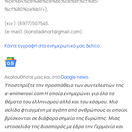
%ce%b4%ce%ae%ce%bc%ce%bf%cf%85-
%cf%80%ce%b1/»),
(κιν.):(6977)507545.
(e-mail):(konstadinort@gmail.com).
Κάντε εγγραφή στο ενημερωτικό μας δελτίο.
Ακολουθήστε μας και στο
Google
news.
Υποστηρίξτε την προσπάθεια των συντελεστών της
e-enimerosi.com Η οποία ενημερώνει για όλα τα
θέματα του ελληνισμού αλλά και του κόσμου. Μια
σελίδα φτιαγμένη με αγάπη από ανθρώπους οι οποίοι
βρίσκονται σε διάφορα σημεία της Ευρώπης. Μιας
ιστοσελίδα της διασποράς με έδρα την Γερμανία και