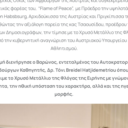
ρικός Οίκος των Αψβούργων της Αυστρίας και συγκεκριμένα 
τικός φορέας του, “Flame of Peace”, με Πρόεδρο την υψηλοτά
on Habsbsurg, Αρχιδούκισσα της Αυστρίας και Πριγκίπισσα τ
ώντας την αξιόλογη πορεία της κας Τσαουσίδου, προέδρου
ν Δημοσιογράφων, την τίμησε με το Χρυσό Μετάλλιο της Φ
ό την κυβερνητική αναγνώριση του Αυστριακού Υπουργείου
Αθλητισμού.
μή διενήργησε ο Βαρώνος, εντεταλμένος του Αυτοκρατορ
ούργων Καθηγητής, Δρ. Τόνι Breidel Hatjidemetriou όπου
ιμε το Χρυσό Μετάλλιο της Φλόγας της Ειρήνης με γνώμο
τα, την ηθική υπόσταση του χαρακτήρα, αλλά και της ηγ
μορφής.