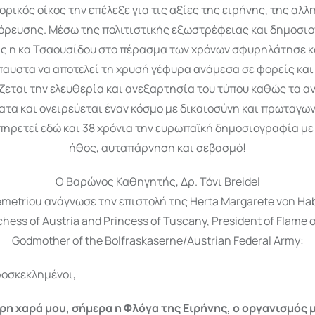
ρικός οίκος την επέλεξε για τις αξίες της ειρήνης, της αλλ
όρευσης. Μέσω της πολιτιστικής εξωστρέφειας και δημοσι
ς η κα Τσαουσίδου στο πέρασμα των χρόνων σφυρηλάτησε κα
αυστα να αποτελεί τη χρυσή γέφυρα ανάμεσα σε φορείς και
εται την ελευθερία και ανεξαρτησία του τύπου καθώς τα 
ατα και ονειρεύεται έναν κόσμο με δικαιοσύνη και πρωταγων
ηρετεί εδώ και 38 χρόνια την ευρωπαϊκή δημοσιογραφία μ
ήθος, αυταπάρνηση και σεβασμό!
O Βαρώνος Καθηγητής, Δρ. Τόνι Breidel
emetriou ανάγνωσε την επιστολή της Herta Margarete von Ha
hess of Austria and Princess of Tuscany, President of Flame o
Godmother of the Bolfraskaserne/Austrian Federal Army:
ροσκεκλημένοι,
ερη χαρά μου, σήμερα η Φλόγα της Ειρήνης, ο οργανισμός μ