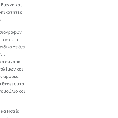
 Βιέννη και
ωπικότητες
υ.
οσιογράφων
, ασκεί το
ιδικά σε ό,τι
ν.\
ϊκά σύνορα,
πολέμων και
ς ομάδες,
α θέσει αυτά
νοβούλιο και
 κα Ησαΐα