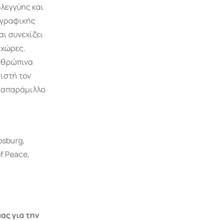
ηλεγγύης και
ογραφικής
ι συνεχίζει
 χώρες.
ανθρώπινα
ιστή τον
ε απαράμιλλο
bsburg,
f Peace,
ας για την