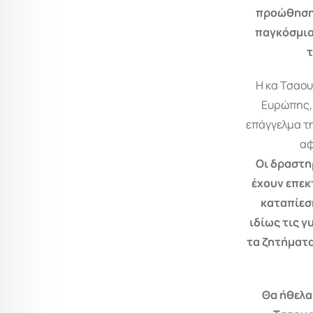
προώθηση τ
παγκόσμια
τ
Η κα Τσαο
Ευρώπης, 
επάγγελμα τη
αφ
Οι δραστηρ
έχουν επεκ
καταπίεσ
ιδίως τις γ
τα ζητήματα
Θα ήθελα