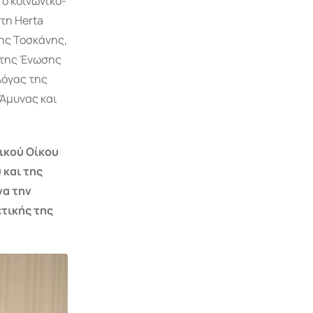
ο κοινωνικό-
τη Herta
ης Τοσκάνης,
 της Ένωσης
λόγας της
 Άμυνας και
ικού Οίκου
 και της
να την
ετικής της