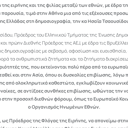
ης ειρήνης και της φιλίας μεταξύ των εθνών, με έδρα τη
 παρουσία, τιμά στην Αθήνα μια από τις εξέχουσες προσ
ης Ελλάδας στη δημοσιογραφία, την κα Ησαΐα Τσαουσίδο
υσίδου, Πρόεδρος του Ελληνικού Τμήματος της Ένωσης Δημ
και πρώην Διεθνής Πρόεδρος της AEJ, με έδρα τις Βρυξέλλες
ς δημοσιογραφίας με σεβασμό, αφοσίωση και ευαισθησία, ε
ορά τα ανθρωπιστικά ζητήματα και τα ζητήματα διακρίσεω
ιότητές της, που εκτείνονται πολύ πέρα ​​από τα ευρωπα
ταθεί και στην Ασία, όπου οι δυσκολίες επιβίωσης, λόγω 
ης από ολοκληρωτικά καθεστώτα, εγκλωβίζουν κοινωνικέ
υναίκες, σε αντίξοες συνθήκες επιβίωσης, ωθώντας την ν
 στην προσοχή διεθνών φόρουμ, όπως το Ευρωπαϊκό Κοι
ο Οργανισμός Ηνωμένων Εθνών.
, ως Πρόεδρος της Φλόγας της Ειρήνης, να απονείμω στην