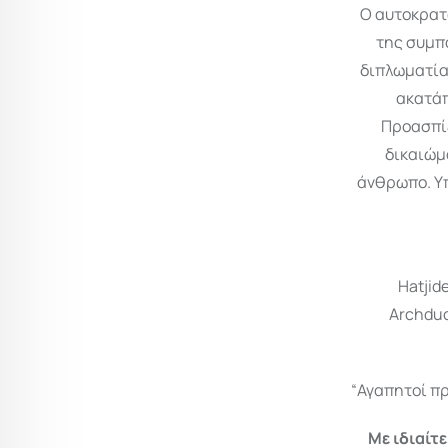
Ο αυτοκρατο
της συμπ
διπλωματία
ακατάπ
Προασπίζ
δικαιώμ
άνθρωπο. Υπ
Hatjid
Archduc
“Αγαπητοί π
Με ιδιαίτ