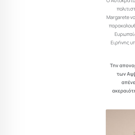
Ο Αυτοκρατο
πολιτισ
Margarete v
παρακολουθ
Ευρωπαίω
Ειρήνης υπ
Την απονο
των Αψβ
απένε
ακεραιότη