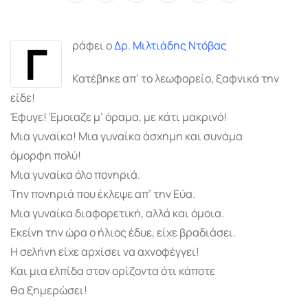
via
Email
Γ
ράφει ο
Δρ. Μιλτιάδης Ντόβας
Κατέβηκε απ’ το λεωφορείο, ξαφνικά την
είδε!
Έφυγε! Έμοιαζε μ’ όραμα, με κάτι μακρινό!
Μια γυναίκα! Μια γυναίκα άσχημη και συνάμα
όμορφη πολύ!
Μια γυναίκα όλο πονηριά.
Την πονηριά που έκλεψε απ’ την Εύα.
Μια γυναίκα διαφορετική, αλλά και όμοια.
Εκείνη την ώρα ο ήλιος έδυε, είχε βραδιάσει.
Η σελήνη είχε αρχίσει να αχνοφέγγει!
Και μια ελπίδα στον ορίζοντα ότι κάποτε
θα ξημερώσει!