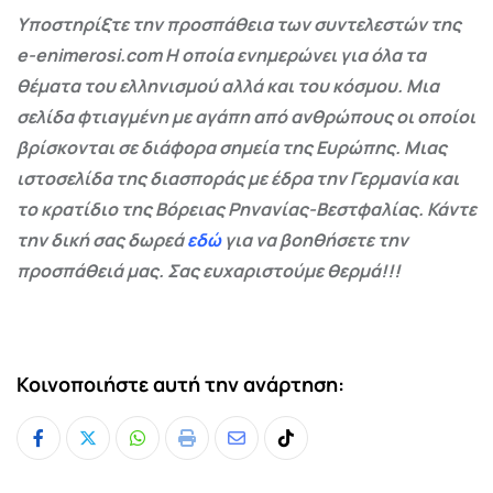
Υποστηρίξτε την προσπάθεια των συντελεστών της
e-enimerosi.com Η οποία ενημερώνει για όλα τα
θέματα του ελληνισμού αλλά και του κόσμου. Μια
σελίδα φτιαγμένη με αγάπη από ανθρώπους οι οποίοι
βρίσκονται σε διάφορα σημεία της Ευρώπης. Μιας
ιστοσελίδα της διασποράς με έδρα την Γερμανία και
το κρατίδιο της Βόρειας Ρηνανίας-Βεστφαλίας. Κάντε
την δική σας δωρεά
εδώ
για να βοηθήσετε την
προσπάθειά μας. Σας ευχαριστούμε θερμά!!!
Κοινοποιήστε αυτή την ανάρτηση:
Whatsapp
Print
Share
Tiktok
via