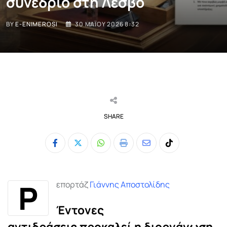
συνέδριο στη Λέσβο
BY
E-ENIMEROSI
30 ΜΑΪ́ΟΥ 2026 8:32
SHARE
Whatsapp
Print
Share
Tiktok
via
Email
Ρ
επορτάζ
Γιάννης Αποστολίδης
Έντονες
αντιδράσεις
προκαλεί η
διοργάνωση