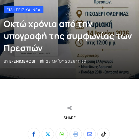
ΕΙΔΉΣΕΙΣ ΚΑΙ ΝΈΑ
Οκτώ χρόνια από την
υπογραφή της συμφωνίας των
Πρεσπών
BY
E-ENIMEROSI
28 ΜΑΪ́ΟΥ 2026 11:30
SHARE
Whatsapp
Print
Share
Tiktok