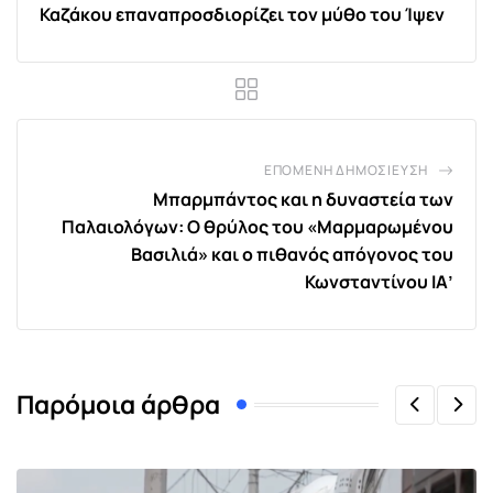
Καζάκου επαναπροσδιορίζει τον μύθο του Ίψεν
ΕΠΌΜΕΝΗ ΔΗΜΟΣΊΕΥΣΗ
Μπαρμπάντος και η δυναστεία των
Παλαιολόγων: Ο θρύλος του «Μαρμαρωμένου
Βασιλιά» και ο πιθανός απόγονος του
Κωνσταντίνου ΙΑ’
Παρόμοια άρθρα