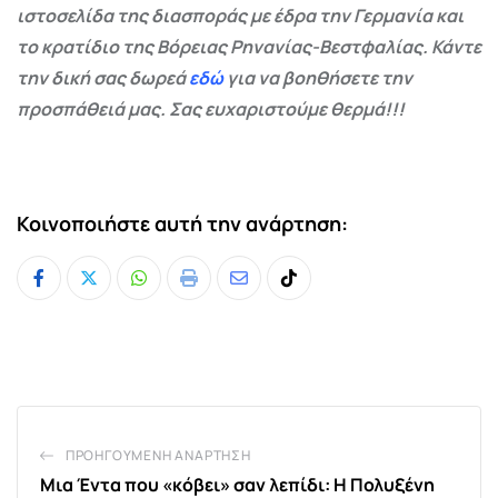
ιστοσελίδα της διασποράς με έδρα την Γερμανία και
το κρατίδιο της Βόρειας Ρηνανίας-Βεστφαλίας. Κάντε
την δική σας δωρεά
εδώ
για να βοηθήσετε την
προσπάθειά μας. Σας ευχαριστούμε θερμά!!!
Κοινοποιήστε αυτή την ανάρτηση:
Whatsapp
Print
Share
Tiktok
via
Email
ΠΡΟΗΓΟΎΜΕΝΗ ΑΝΆΡΤΗΣΗ
Μια Έντα που «κόβει» σαν λεπίδι: Η Πολυξένη