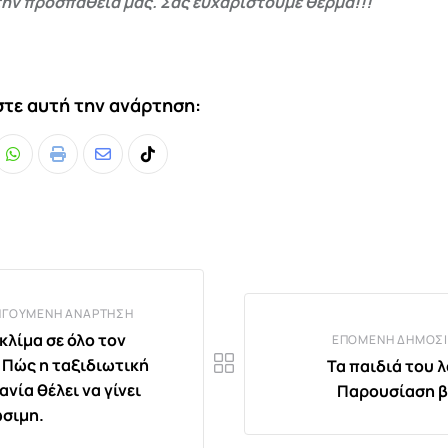
ην προσπάθειά μας. Σας ευχαριστούμε θερμά!!!
τε αυτή την ανάρτηση:
Whatsapp
Print
Share
Tiktok
via
Email
ΗΓΟΎΜΕΝΗ ΑΝΆΡΤΗΣΗ
κλίμα σε όλο τον
ΕΠΌΜΕΝΗ ΔΗΜΟΣΊ
 Πώς η ταξιδιωτική
Τα παιδιά του λ
νία θέλει να γίνει
Παρουσίαση β
ώσιμη.