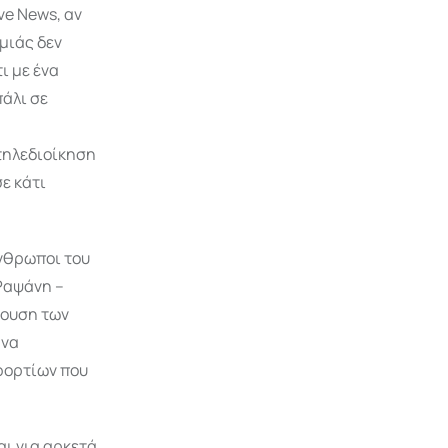
ve News, αν
μιάς δεν
ι με ένα
πάλι σε
 τηλεδιοίκηση
σε κάτι
άνθρωποι του
Ραψάνη –
ρουση των
 να
 φορτίων που
ι για αρκετά