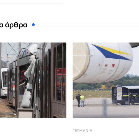
α άρθρα
ΓΕΡΜΑΝΊΑ