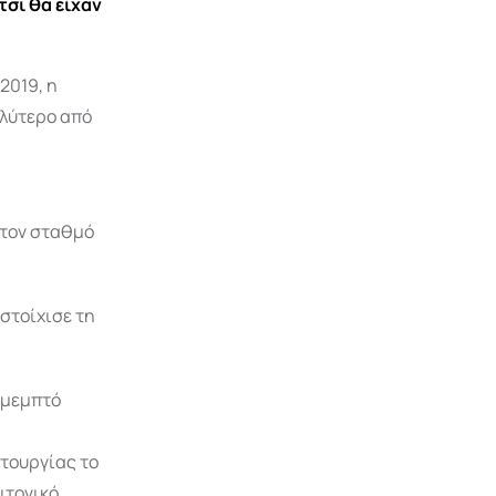
σι θα είχαν
2019, η
αλύτερο από
στον σταθμό
στοίχισε τη
 μεμπτό
ιτουργίας το
ιτονικό