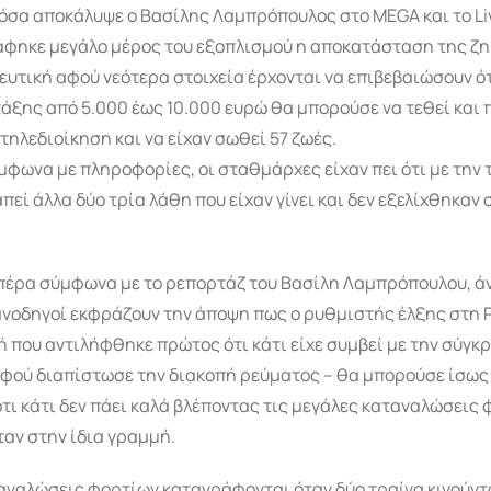
όσα αποκάλυψε ο Βασίλης Λαμπρόπουλος στο MEGA και το Li
άφηκε μεγάλο μέρος του εξοπλισμού η αποκατάσταση της ζη
υτική αφού νεότερα στοιχεία έρχονται να επιβεβαιώσουν ότ
τάξης από 5.000 έως 10.000 ευρώ θα μπορούσε να τεθεί και 
 τηλεδιοίκηση και να είχαν σωθεί 57 ζωές.
μφωνα με πληροφορίες, οι σταθμάρχες είχαν πει ότι με την
πεί άλλα δύο τρία λάθη που είχαν γίνει και δεν εξελίχθηκαν 
ι πέρα σύμφωνα με το ρεπορτάζ του Βασίλη Λαμπρόπουλου, 
ανοδηγοί εκφράζουν την άποψη πως ο ρυθμιστής έλξης στη 
 που αντιλήφθηκε πρώτος ότι κάτι είχε συμβεί με την σύγκ
αφού διαπίστωσε την διακοπή ρεύματος – θα μπορούσε ίσως
τι κάτι δεν πάει καλά βλέποντας τις μεγάλες καταναλώσεις
αν στην ίδια γραμμή.
αναλώσεις φορτίων καταγράφονται όταν δύο τραίνα κινούντα