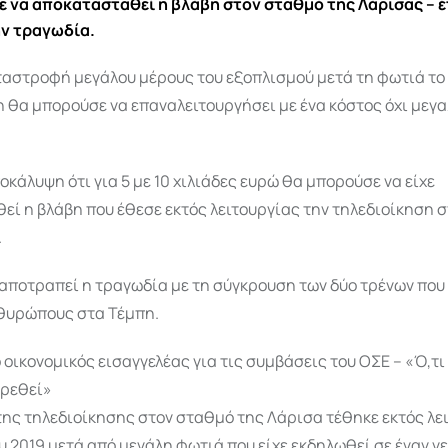
 να αποκατασταθεί η βλάβη στον σταθμό της Λάρισας – έτ
ν τραγωδία.
αστροφή μεγάλου μέρους του εξοπλισμού μετά τη φωτιά το 
 θα μπορούσε να επαναλειτουργήσει με ένα κόστος όχι μεγ
οκάλυψη ότι για 5 με 10 χιλιάδες ευρώ θα μπορούσε να είχε
ί η βλάβη που έθεσε εκτός λειτουργίας την τηλεδιοίκηση 
.
 αποτραπεί η τραγωδία με τη σύγκρουση των δύο τρένων που 
νθυρώπους στα Τέμπη.
οικονομικός εισαγγελέας για τις συμβάσεις του ΟΣΕ – «Ό,τι
βρεθεί»
ης τηλεδιοίκησης στον σταθμό της Λάρισα τέθηκε εκτός λε
υ 2019 μετά από μεγάλη φωτιά που είχε εκδηλωθεί σε έναν γε