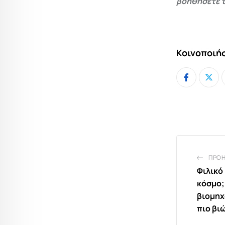
βοηθήσετε τ
Κοινοποιήσ
ΠΡΟ
Φιλικό 
κόσμο;
βιομηχα
πιο βι