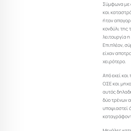
Σύμφωνα με 
και καταστρ
ήταν απαγορε
κονδύλι της 
λειτουργία η
Επιπλέον, σύ
είχαν αποτρα
χειρότερο.
Από εκεί κα
ΟΣΕ και μηχ
αυτός δηλαδή
δύο τρένων 
υποψιαστεί ό
καταγράφοντ
Μεγάλες κατ