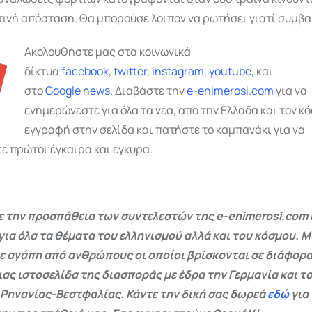
τινή απόσταση. Θα μπορούσε λοιπόν να ρωτήσει γιατί συμβαί
Ακολουθήστε μας στα κοινωνικά
δίκτυα
facebook
,
twitter
,
instagram
,
youtube,
και
στο
Google
news.
Διαβάστε την
e-enimerosi.com
για να
ενημερώνεστε για όλα τα νέα, από την Ελλάδα και τον κό
εγγραφή στην σελίδα και πατήστε το καμπανάκι για να
ε πρώτοι έγκαιρα και έγκυρα.
 την προσπάθεια των συντελεστών της e-enimerosi.com 
για όλα τα θέματα του ελληνισμού αλλά και του κόσμου. Μ
ε αγάπη από ανθρώπους οι οποίοι βρίσκονται σε διάφορα
ας ιστοσελίδα της διασποράς με έδρα την Γερμανία και το
 Ρηνανίας-Βεστφαλίας. Κάντε την δική σας δωρεά
εδώ
για