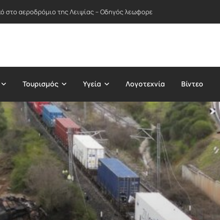
ήνο – Εκκενώθηκε το ραδιοτηλεοπτικό κέντρο του RTL στην Κολωνία
Τουρισμός
Υγεία
Λογοτεχνία
Βίντεο