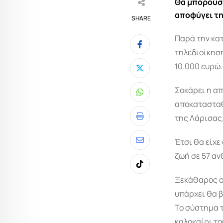
Θα μπορούσε
αποφύγει τη
SHARE
Παρά την κατ
τηλεδιοίκηση
10.000 ευρώ.
Σοκάρει η απ
Whatsapp
αποκατασταθε
της Λάρισας
Print
Έτσι θα είχε
Share
ζωή σε 57 α
via
Tiktok
Email
Ξεκάθαρος ο 
υπάρχει θα 
Το σύστημα τ
καλοκαίρι το