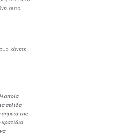
νει αυτό.
σμο, κάνετε
Η οποία
ια σελίδα
 σημεία της
 κρατίδιο
 να