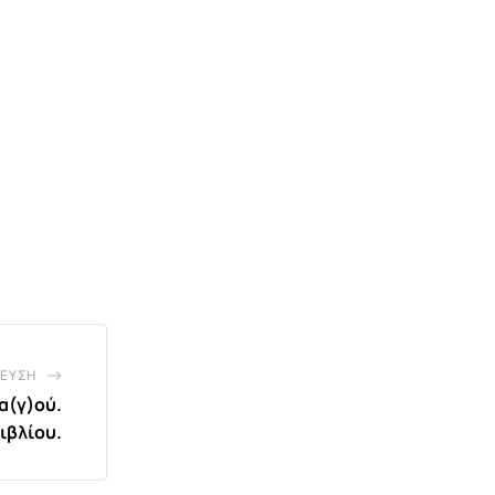
ΕΥΣΗ
α(γ)ού.
ιβλίου.