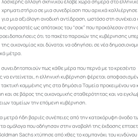
λοσχερής αλλαγή σκηνικού έλαβε χώρα σήμερα στο ελληνικ
χρηματιστήριο σε μια συνεδρίαση που αρχικά καλλιέργησε
για μια αξιόλογη ανοδική αντίδραση, ωστόσο στη συνέχεια
ους αγοραστές ως απότοκος του “σοκ” που προκάλεσαν στην 
ροειδοποιήσεις ότι το πακέτο παροχών της κυβέρνησης υπε
 της οικονομίας και δύναται να οδηγήσει σε νέα δημοσιονομ
κά μέτρα.
 συνειδητοποιούν πως κάθε μέρα που περνά με το κρεσέντο
 να εντείνεται, η ελληνική κυβέρνηση φέρεται αποφασισμέ
τακτική καμμένης γης στα δημόσια Ταμεία προκειμένου να 
 και σε βάρος της οικονομικής σταθερότητας και να εγκλω
ειων ταμείων την επόμενη κυβέρνηση.
να μετρά ήδη βαριές συνέπειες από την κατακόρυφη άνοδο τ
τα ομόλογα που οδήγησαν στην αναβολή της έκδοσης επταε
Goldman Sachs χτύπησε από χθες το καμπανάκι του κινδύνου