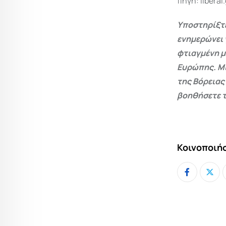
πηγή: liberal
Υποστηρίξτε
ενημερώνει 
φτιαγμένη μ
Ευρώπης. Μι
της Βόρειας
βοηθήσετε τ
Κοινοποιήσ