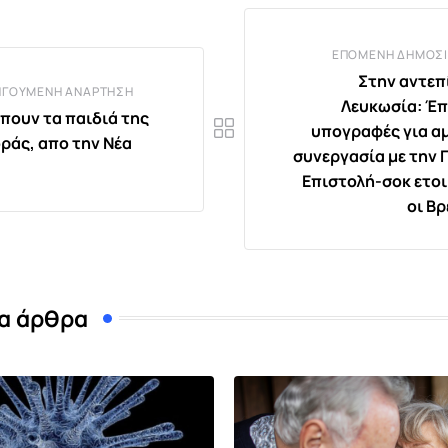
ΕΠΌΜΕΝΗ ΔΗΜΟΣΊ
Στην αντεπ
ΗΓΟΎΜΕΝΗ ΑΝΆΡΤΗΣΗ
Λευκωσία: Έπ
πουν τα παιδιά της
υπογραφές για α
ράς, απο την Νέα
συνεργασία με την Γ
Επιστολή-σοκ ετο
οι Βρ
α άρθρα