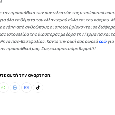
.g
 την προσπάθεια των συντελεστών της e-enimerosi.com 
για όλα τα θέματα του ελληνισμού αλλά και του κόσμου. Μ
ε αγάπη από ανθρώπους οι οποίοι βρίσκονται σε διάφορα
ας ιστοσελίδα της διασποράς με έδρα την Γερμανία και το
 Ρηνανίας-Βεστφαλίας. Κάντε την δική σας δωρεά
εδώ
για
ην προσπάθειά μας. Σας ευχαριστούμε θερμά!!!
τε αυτή την ανάρτηση:
Whatsapp
Print
Share
Tiktok
via
Email