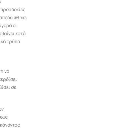
ό
 προσδοκίες
 αποδείχθηκε
αγορά οι
ρβαίνει κατά
ική τρύπα
νη να
κερδίσει
βίσει σε
ων
τούς
 κάνοντας