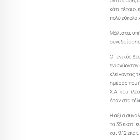
αντίδραση, ε
κάτι τέτοιο,
πολύ εύκολα
Μάλιστα, υπ
συνεδρίασης,
Ο Γενικός Δε
ενισχύονταν 
κλείνοντας τ
ημέρας που ή
Χ.Α. που πλέ
ήταν στα τέλ
Η αξία συναλ
τα 35 εκατ. 
και 9,12 εκα