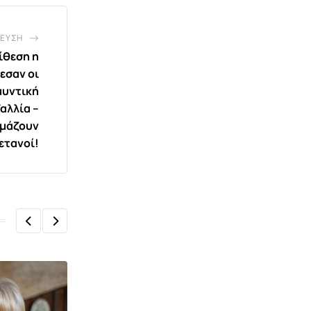
ΕΥΣΗ
ίθεση η
εσαν οι
μυντική
αλλία –
ιμάζουν
ετανοί!