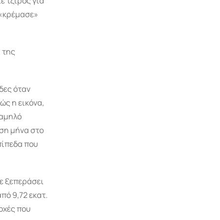
ε τζίρος για
, «κρέμασε»
 της
δες όταν
ώς η εικόνα,
χαμηλό
ιση μήνα στο
επίπεδα που
χε ξεπεράσει
πό 9,72 εκατ.
τοχές που