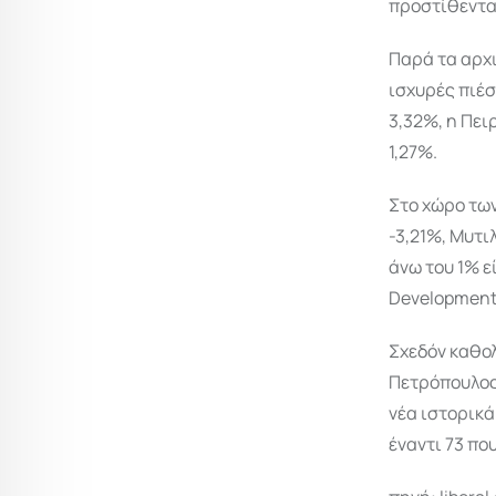
προστίθενται
Παρά τα αρχι
ισχυρές πιέσ
3,32%, η Πει
1,27%.
Στο χώρο των
-3,21%, Μυτι
άνω του 1% ε
Development
Σχεδόν καθολ
Πετρόπουλος 
νέα ιστορικά
έναντι 73 πο