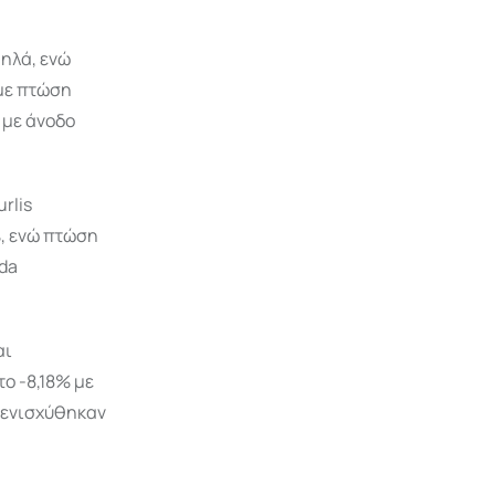
ηλά, ενώ
 με πτώση
 με άνοδο
rlis
%, ενώ πτώση
mda
αι
ο -8,18% με
ς ενισχύθηκαν