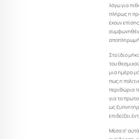
λόγω για πιθ
πλήρως η προ
έχουν επίση
συμφωνηθέντ
αποπληρωμής
Στο ίδιο μή
του θεσμικού
μια ημέρα μ
πως η πολιτι
περιθώρια τη
για το πρωτο
ως ξυπνητήρι
επιδείξει έν
Μέσα σ’ αυτό