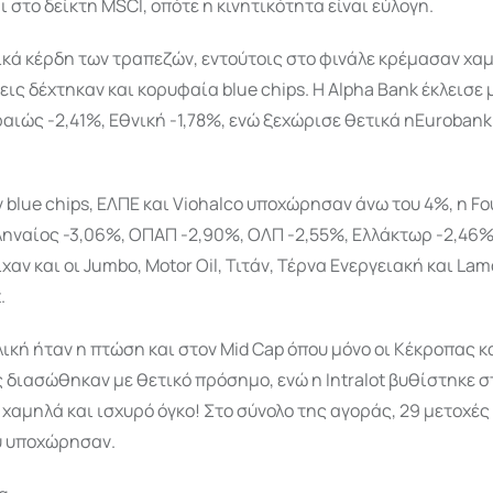
 στο δείκτη MSCI, οπότε η κινητικότητα είναι εύλογη.
κά κέρδη των τραπεζών, εντούτοις στο φινάλε κρέμασαν χαμ
εις δέχτηκαν και κορυφαία blue chips. H Alpha Bank έκλεισε
ραιώς -2,41%, Εθνική -1,78%, ενώ ξεχώρισε θετικά ηEurobank
 blue chips, ΕΛΠΕ και Viohalco υποχώρησαν άνω του 4%, η Fou
ληναίος -3,06%, ΟΠΑΠ -2,90%, ΟΛΠ -2,55%, Ελλάκτωρ -2,46
ίχαν και οι Jumbo, Motor Oil, Τιτάν, Τέρνα Ενεργειακή και La
.
ική ήταν η πτώση και στον Mid Cap όπου μόνο οι Κέκροπας κ
διασώθηκαν με θετικό πρόσημο, ενώ η Intralot βυθίστηκε στ
 χαμηλά και ισχυρό όγκο! Στο σύνολο της αγοράς, 29 μετοχέ
υ υποχώρησαν.