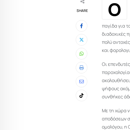
Ο
SHARE
παγίδα για τ
διαδοχικές π
πολύ αντοχές
και φορολογι
Whatsapp
Οι επενδυτές
Print
παροχολογίας
ακολουθήσει 
Share
ψήφους ακόμη
via
συνθήκες άδ
Tiktok
Email
Με τη χώρα 
αποδόσεων σ
ομολόγου, η 