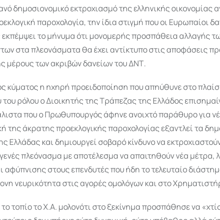
ανό δημοσιονομικό εκτροχιασμό της ελληνικής οικονομίας α
εκλογική παροχολογία, την ίδια στιγμή που οι Ευρωπαίοι δ
ς εκπέμψει το μήνυμα ότι μονομερής προσπάθεια αλλαγής τ
ων στα πλεονάσματα θα έχει αντίκτυπο στις αποφάσεις π
 μέρους των ακριβών δανείων του ΔΝΤ.
κος κύματος η ηχηρή προειδοποίηση που απηύθυνε στο πλαί
 του ρόλου ο Διοικητής της Τράπεζας της Ελλάδος επισημαί
άλιστα που ο Πρωθυπουργός άφηνε ανοιχτό παράθυρο για ν
κή της άκρατης προεκλογικής παροχολογίας εξαντλεί τα δη
ς Ελλάδας και δημιουργεί σοβαρό κίνδυνο να εκτροχιαστούν
γενές πλεόνασμα με αποτέλεσμα να απαιτηθούν νέα μέτρα, 
 αφύπνισης στους επενδυτές που ήδη το τελευταίο διάστημ
τονη νευρικότητα στις αγορές ομολόγων και στο Χρηματιστή
 το τοπίο το Χ.Α. μολονότι στο ξεκίνημα προσπάθησε να «χτί