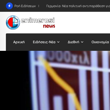
Skip
Γερμανία: Νέα πολιτική αντιπαράθεση γι
Ροή Ειδήσεων
to
content
Αρχική
Ειδήσεις-Νέα
Διεθνή
Οικονομία