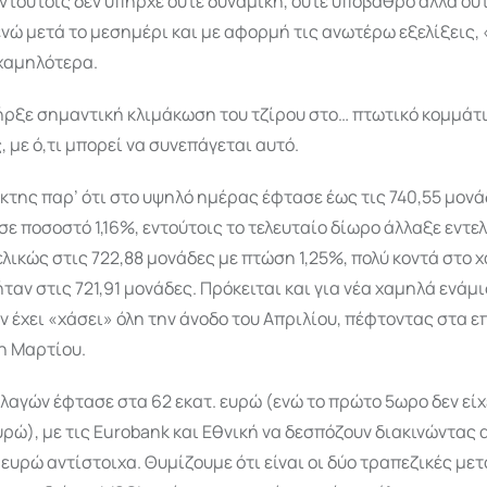
ντούτοις δεν υπήρχε ούτε δυναμική, ούτε υπόβαθρο αλλά ούτ
 ενώ μετά το μεσημέρι και με αφορμή τις ανωτέρω εξελίξεις
 χαμηλότερα.
ήρξε σημαντική κλιμάκωση του τζίρου στο… πτωτικό κομμάτι
 με ό,τι μπορεί να συνεπάγεται αυτό.
ίκτης παρ’ ότι στο υψηλό ημέρας έφτασε έως τις 740,55 μονά
σε ποσοστό 1,16%, εντούτοις το τελευταίο δίωρο άλλαξε εντελ
ελικώς στις 722,88 μονάδες με πτώση 1,25%, πολύ κοντά στο 
ταν στις 721,91 μονάδες. Πρόκειται και για νέα χαμηλά ενάμ
ον έχει «χάσει» όλη την άνοδο του Απριλίου, πέφτοντας στα 
η Μαρτίου.
λαγών έφτασε στα 62 εκατ. ευρώ (ενώ το πρώτο 5ωρο δεν εί
ευρώ), με τις Eurobank και Εθνική να δεσπόζουν διακινώντας α
τ. ευρώ αντίστοιχα. Θυμίζουμε ότι είναι οι δύο τραπεζικές με