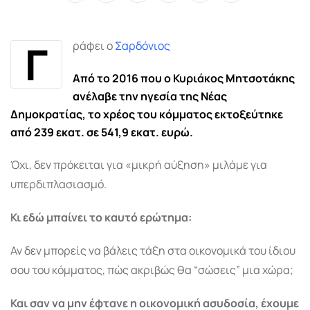
via
Email
Γ
ράφει ο
Σαρδόνιος
Από το 2016 που ο Κυριάκος Μητσοτάκης
ανέλαβε την ηγεσία της Νέας
Δημοκρατίας, το χρέος του κόμματος εκτοξεύτηκε
από 239 εκατ. σε 541,9 εκατ. ευρώ.
Όχι, δεν πρόκειται για «μικρή αύξηση» μιλάμε για
υπερδιπλασιασμό.
Κι εδώ μπαίνει το καυτό ερώτημα:
Αν δεν μπορείς να βάλεις τάξη στα οικονομικά του ίδιου
σου του κόμματος, πώς ακριβώς θα “σώσεις” μια χώρα;
Και σαν να μην έφτανε η οικονομική ασυδοσία, έχουμε