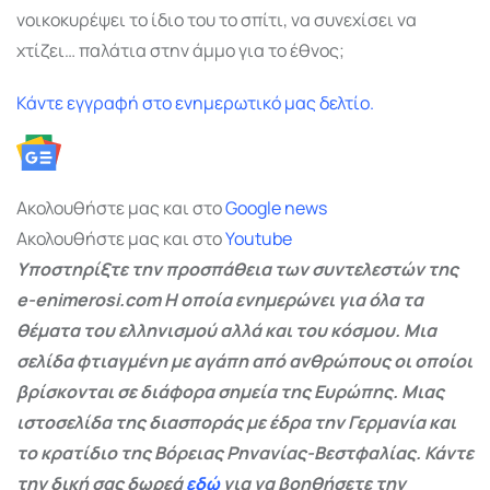
νοικοκυρέψει το ίδιο του το σπίτι, να συνεχίσει να
χτίζει… παλάτια στην άμμο για το έθνος;
Κάντε εγγραφή στο ενημερωτικό μας δελτίο.
Ακολουθήστε μας και στο
Google
news
Ακολουθήστε μας και στο
Youtube
Υποστηρίξτε την προσπάθεια των συντελεστών της
e-enimerosi.com Η οποία ενημερώνει για όλα τα
θέματα του ελληνισμού αλλά και του κόσμου. Μια
σελίδα φτιαγμένη με αγάπη από ανθρώπους οι οποίοι
βρίσκονται σε διάφορα σημεία της Ευρώπης. Μιας
ιστοσελίδα της διασποράς με έδρα την Γερμανία και
το κρατίδιο της Βόρειας Ρηνανίας-Βεστφαλίας. Κάντε
την δική σας δωρεά
εδώ
για να βοηθήσετε την