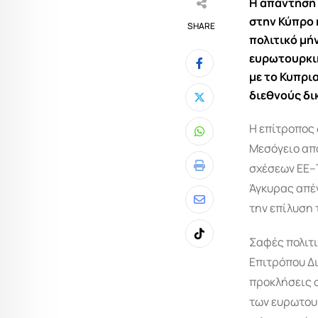
Η απάντηση
στην
Κύπρο
SHARE
πολιτικό μή
ευρωτουρκικ
με το Κυπρι
διεθνούς δι
Η επίτροπος
Whatsapp
Μεσόγειο απ
σχέσεων ΕΕ–
Print
Άγκυρας απέν
την επίλυση 
Share
via
Σαφές πολιτ
Tiktok
Email
Επιτρόπου Δι
προκλήσεις σ
των ευρωτου