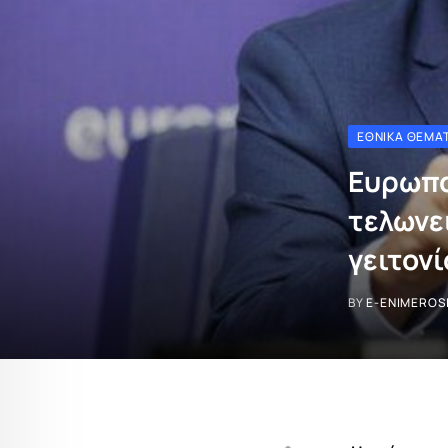
ΕΘΝΙΚΆ ΘΈΜΑ
Ευρωπα
τελωνε
γειτονί
BY
E-ENIMEROS