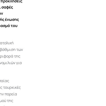
ς προκλήσεις
ι σαφές
ων
κής ένωσης
βασμό του
νατολική
αβάθμιση των
εριφορά της
νομιλιών για
παίας
ς τουρκικές
την πορεία
μού της