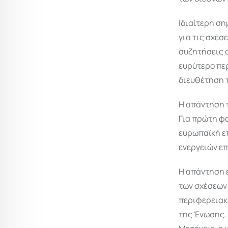
Ιδιαίτερη ση
για τις σχέσ
συζητήσεις σ
ευρύτερο περ
διευθέτηση 
Η απάντηση 
Για πρώτη φ
ευρωπαϊκή επ
ενεργειών επ
Η απάντηση ε
των σχέσεων
περιφερειακ
της Ένωσης.