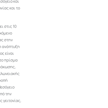
σόγειο και
νίας και το
ι στις 10
εχόμενο
ας στην
 η ανάπτυξη
ος είναι
 το πρίσμα
ιμάκωσης,
ελωνειακής
ροπή
Μεσόγειο
από την
 γειτονίας,