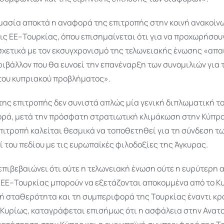
μασία αποκτά η αναφορά της επιτροπής στην κοινή ανακοίν
εις ΕΕ–Τουρκίας, όπου επισημαίνεται ότι για να προχωρήσουν
χετικά με τον εκσυγχρονισμό της τελωνειακής ένωσης «απαι
ιβάλλον που θα ευνοεί την επανέναρξη των συνομιλιών για 
του κυπριακού προβλήματος».
της επιτροπής δεν συνιστά απλώς μία γενική διπλωματική τ
ορά, μετά την πρόσφατη στρατιωτική κλιμάκωση στην Κύπρο
ιτροπή καλείται θεσμικά να τοποθετηθεί για τη σύνδεση τ
ί του πεδίου με τις ευρωπαϊκές φιλοδοξίες της Άγκυρας.
πιβεβαιώνει ότι ούτε η τελωνειακή ένωση ούτε η ευρύτερη
 ΕΕ–Τουρκίας μπορούν να εξετάζονται αποκομμένα από το Κυ
ή σταθερότητα και τη συμπεριφορά της Τουρκίας έναντι κ
 Κυρίως, καταγράφεται επισήμως ότι η ασφάλεια στην Ανατ