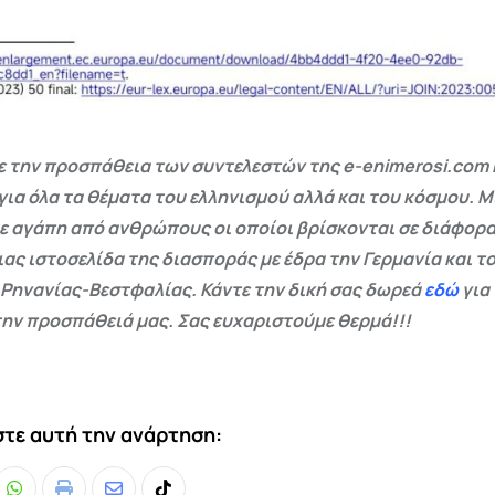
 την προσπάθεια των συντελεστών της e-enimerosi.com 
για όλα τα θέματα του ελληνισμού αλλά και του κόσμου. Μ
ε αγάπη από ανθρώπους οι οποίοι βρίσκονται σε διάφορα
ας ιστοσελίδα της διασποράς με έδρα την Γερμανία και το
 Ρηνανίας-Βεστφαλίας. Κάντε την δική σας δωρεά
εδώ
για
ην προσπάθειά μας. Σας ευχαριστούμε θερμά!!!
τε αυτή την ανάρτηση: