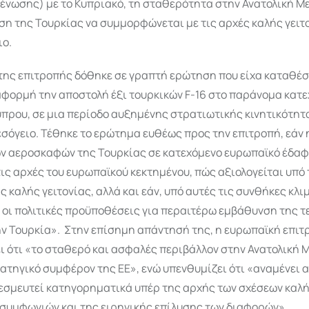
ένωσης) με το Κυπριακό, τη σταθερότητα στην Ανατολική Με
η της Τουρκίας να συμμορφώνεται με τις αρχές καλής γειτο
ιο.
ης επιτροπής δόθηκε σε γραπτή ερώτηση που είχα καταθέσε
αφορμή την αποστολή έξι τουρκικών F-16 στο παράνομα κατ
πρου, σε μια περίοδο αυξημένης στρατιωτικής κινητικότητ
σόγειο. Τέθηκε το ερώτημα ευθέως προς την επιτροπή, εάν
ν αεροσκαφών της Τουρκίας σε κατεχόμενο ευρωπαϊκό έδαφ
ις αρχές του ευρωπαϊκού κεκτημένου, πώς αξιολογείται υπό
ς καλής γειτονίας, αλλά και εάν, υπό αυτές τις συνθήκες κλ
 οι πολιτικές προϋποθέσεις για περαιτέρω εμβάθυνση της τ
ην Τουρκία».
Στην επίσημη απάντησή της, η ευρωπαϊκή επιτ
 ότι «το σταθερό και ασφαλές περιβάλλον στην Ανατολική 
ατηγικό συμφέρον της ΕΕ», ενώ υπενθυμίζει ότι «αναμένει 
εσμευτεί κατηγορηματικά υπέρ της αρχής των σχέσεων καλής
 συμφωνιών και της ειρηνικής επίλυσης των διαφορών».