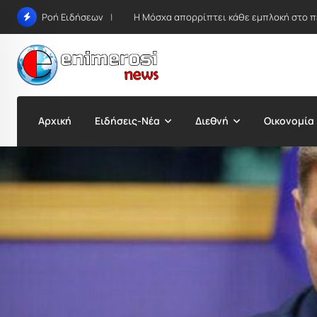
Skip
Η Μόσχα απορρίπτει κάθε εμπλοκή στο π
Ροή Ειδήσεων
to
content
Αρχική
Ειδήσεις-Νέα
Διεθνή
Οικονομία