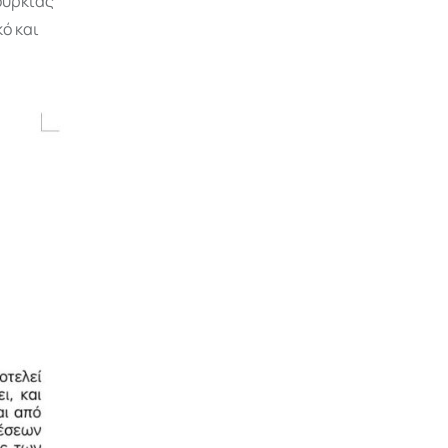
ουρκίας
ό και