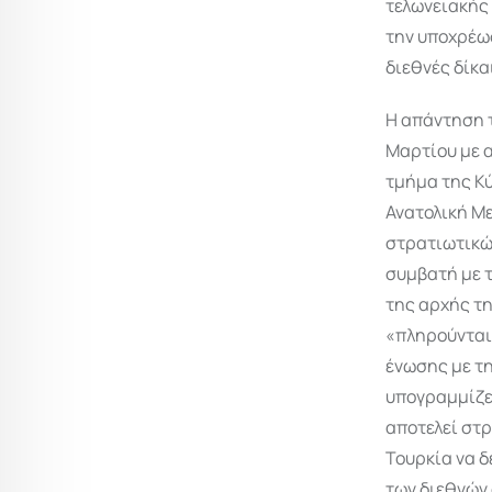
τελωνειακής 
την υποχρέωσ
διεθνές δίκα
Η απάντηση τ
Μαρτίου με 
τμήμα της Κύ
Ανατολική Με
στρατιωτικώ
συμβατή με τ
της αρχής τη
«πληρούνται
ένωσης με τ
υπογραμμίζει
αποτελεί στρ
Τουρκία να δ
των διεθνών