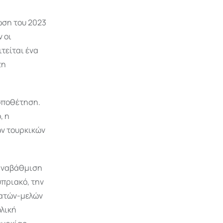
ωση του 2023
 οι
τείται ένα
τη
οποθέτηση.
, η
ων τουρκικών
 αναβάθμιση
πριακό, την
ρατών-μελών
ολική