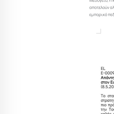
Μεσόγειο, η
αποτελούν αλ
εμπορικό πε