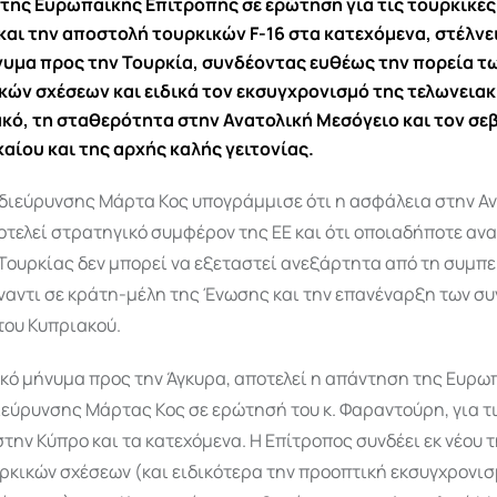
 της
Ευρωπαϊκής Επιτροπής
σε ερώτηση για τις τουρκικέ
και την αποστολή τουρκικών F-16 στα κατεχόμενα, στέλνε
νυμα προς την
Τουρκία
, συνδέοντας ευθέως την πορεία τ
ών σχέσεων και ειδικά τον εκσυγχρονισμό της τελωνεια
ακό, τη σταθερότητα στην Ανατολική Μεσόγειο και τον σε
καίου και της αρχής καλής γειτονίας.
 διεύρυνσης
Μάρτα Κος
υπογράμμισε ότι η ασφάλεια στην Α
οτελεί στρατηγικό συμφέρον της ΕΕ και ότι οποιαδήποτε αν
Τουρκίας δεν μπορεί να εξεταστεί ανεξάρτητα από τη συμπ
αντι σε κράτη-μέλη της Ένωσης και την επανέναρξη των συ
του Κυπριακού.
ικό μήνυμα προς την Άγκυρα, αποτελεί η απάντηση της Ευρω
εύρυνσης Μάρτας Κος σε ερώτησή του κ. Φαραντούρη, για τι
την Κύπρο και τα κατεχόμενα. Η Επίτροπος συνδέει εκ νέου 
ρκικών σχέσεων (και ειδικότερα την προοπτική εκσυγχρονισ