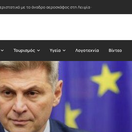
εριστατικό με το άναδρο αεροσκάφος στη Λειψία – Κάνει λόγο για «σκ
Τουρισμός
Υγεία
Λογοτεχνία
Βίντεο