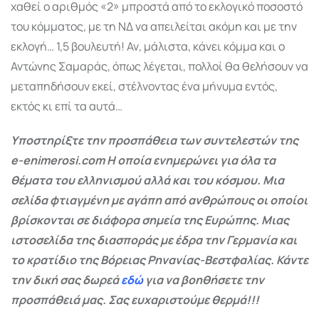
χαθεί ο αριθμός «2» μπροστά από το εκλογικό ποσοστό
του κόμματος, με τη ΝΔ να απειλείται ακόμη και με την
εκλογή… 1,5 βουλευτή! Αν, μάλιστα, κάνει κόμμα και ο
Αντώνης Σαμαράς, όπως λέγεται, πολλοί θα θελήσουν να
μεταπηδήσουν εκεί, στέλνοντας ένα μήνυμα εντός,
εκτός κι επί τα αυτά…
Υποστηρίξτε την προσπάθεια των συντελεστών της
e-enimerosi.com Η οποία ενημερώνει για όλα τα
θέματα του ελληνισμού αλλά και του κόσμου. Μια
σελίδα φτιαγμένη με αγάπη από ανθρώπους οι οποίοι
βρίσκονται σε διάφορα σημεία της Ευρώπης. Μιας
ιστοσελίδα της διασποράς με έδρα την Γερμανία και
το κρατίδιο της Βόρειας Ρηνανίας-Βεστφαλίας. Κάντε
την δική σας δωρεά
εδώ
για να βοηθήσετε την
προσπάθειά μας. Σας ευχαριστούμε θερμά!!!