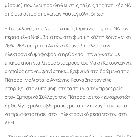
μίσους) που έχει προκληθεί στις τάξεις της τοπικής ΝΔ
από μια σειρά απανωτών «αυτογκόλ», όπως:
– Τις εκλογές της Νομαρχιακής Οργάνωσης της ΝΔ τον
περασμένο Νοέμβριο που στη φυσική κάλπη έδιναν νίκη
75%-25% υπέρ του Αντώνη Κουνάβη, αλλά στην
ηλεκτρονική ψηφοφορία ήρθαν τα… πάνω-κάτω με
επικράτηση για λίγους σταυρούς του Μάκη Κατσιγιάννη,
ο οποίος επανεμφανίστηκε… ξαφνικά στα δρώμενα της
Πάτρας. Μάλιστα, ο Αντώνης Κουνάβης τον είχε
στηρίξει στην υποψηφιότητά του για την προεδρεία
στον Εμπορικό Σύλλογο της Πάτρας και το «ευχαριστώ»
ήρθε λίγες μόλις εβδομάδες μετά την εκλογή του με το
να πρωτοστατήσει στο… ηλεκτρονικό ρεσάλτο του στη
ΔΕΕΠ.