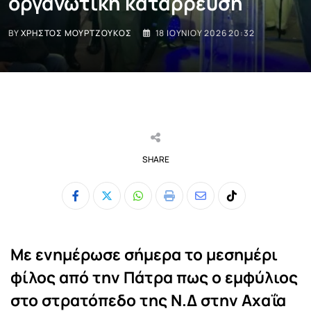
οργανωτική κατάρρευση
BY
ΧΡΉΣΤΟΣ ΜΟΥΡΤΖΟΎΚΟΣ
18 ΙΟΥΝΊΟΥ 2026 20:32
SHARE
Whatsapp
Print
Share
Tiktok
via
Email
Με ενημέρωσε σήμερα το μεσημέρι
φίλος από την Πάτρα πως ο εμφύλιος
στο στρατόπεδο της Ν.Δ στην Αχαΐα