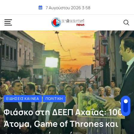
Skip
7 Αυγούστου 2026 3:58
to
content
ΕΙΔΉΣΕΙΣ ΚΑΙ ΝΈΑ
ΠΟΛΙΤΙΚΉ
Φιάσκο στη ΔΕΕΠ Αχαΐας: 100
Άτομα, Game of Thrones και