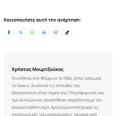
Κοινοποιήστε αυτή την ανάρτηση:
Whatsapp
Print
Share
Tiktok
via
Email
Χρήστος Μουρτζούκος
Γεννήθηκε στη Φλώρινα το 1984, όπου τελείωσε
το λύκειο. Συνέχισε τις σπουδές του
Θεσσαλονίκη στον τομέα της Πληροφορικής και
των Δικτύων και ασχολήθηκε παράλληλα με τον
κλασικό αθλητισμό. Αργότερα εκπλήρωσε τις
στρατιωτικές του υποχρεώσεις, πέρασε από