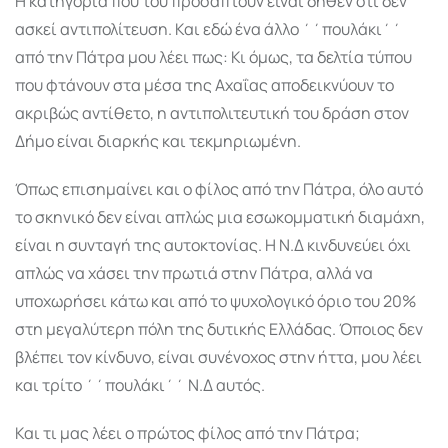
Η κατηγορία που του προσάπτουν είναι δήθεν ότι δεν
ασκεί αντιπολίτευση. Και εδώ ένα άλλο ΄΄πουλάκι΄΄
από την Πάτρα μου λέει πως: Κι όμως, τα δελτία τύπου
που φτάνουν στα μέσα της Αχαΐας αποδεικνύουν το
ακριβώς αντίθετο, η αντιπολιτευτική του δράση στον
Δήμο είναι διαρκής και τεκμηριωμένη.
Όπως επισημαίνει και ο φίλος από την Πάτρα, όλο αυτό
το σκηνικό δεν είναι απλώς μια εσωκομματική διαμάχη,
είναι η συνταγή της αυτοκτονίας. Η Ν.Δ κινδυνεύει όχι
απλώς να χάσει την πρωτιά στην Πάτρα, αλλά να
υποχωρήσει κάτω και από το ψυχολογικό όριο του 20%
στη μεγαλύτερη πόλη της δυτικής Ελλάδας. Όποιος δεν
βλέπει τον κίνδυνο, είναι συνένοχος στην ήττα, μου λέει
και τρίτο ΄΄πουλάκι΄΄ Ν.Δ αυτός.
Και τι μας λέει ο πρώτος φίλος από την Πάτρα;