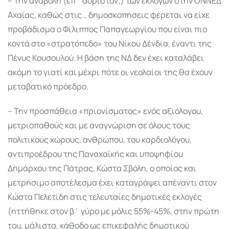
– Την αναβολή (επ΄ αόριστον;) των εκλογών στην ΟΝΝΕΔ
Αχαϊας, καθώς στις… δημοσκοπήσεις φέρεται να είχε
προβάδισμα ο Φίλιππος Παπαγεωργίου που είναι πιο
κοντά στο «στρατόπεδο» του Νίκου Δένδια, έναντι της
Πένυς Κουσουλού. Η βάση της ΝΔ δεν έχει καταλάβει
ακόμη το γιατί και μέχρι πότε οι νεολαίοι της θα έχουν
μεταβατικό πρόεδρο.
– Την προσπάθεια «πριονίσματος» ενός αξιόλογου,
μετριοπαθούς και με αναγνώριση σε όλους τους
πολιτικούς χώρους, ανθρώπου, του καρδιολόγου,
αντιπροέδρου της Παναχαϊκής και υποψηφίου
Δημάρχου της Πάτρας, Κώστα Σβόλη, ο οποίος και
μετρήσιμο αποτέλεσμα έχει καταγράψει απέναντι στον
Κώστα Πελετίδη στις τελευταίες δημοτικές εκλογές
(ηττήθηκε στον β΄ γύρο με μόλις 55%-45%, στην πρώτη
του, μάλιστα, κάθοδο ως επικεφαλής δημοτικού