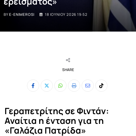
ερείσματος»
BY
E-ENIMEROSI
18 ΙΟΥΝΊΟΥ 2026 19:52
SHARE
Whatsapp
Print
Share
Tiktok
via
Email
Γεραπετρίτης σε Φιντάν:
Αναίτια η ένταση για τη
«Γαλάζια Πατρίδα»