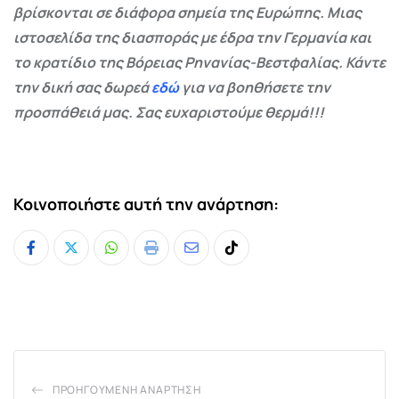
βρίσκονται σε διάφορα σημεία της Ευρώπης. Μιας
ιστοσελίδα της διασποράς με έδρα την Γερμανία και
το κρατίδιο της Βόρειας Ρηνανίας-Βεστφαλίας. Κάντε
την δική σας δωρεά
εδώ
για να βοηθήσετε την
προσπάθειά μας. Σας ευχαριστούμε θερμά!!!
Κοινοποιήστε αυτή την ανάρτηση:
Whatsapp
Print
Share
Tiktok
via
Email
ΠΡΟΗΓΟΎΜΕΝΗ ΑΝΆΡΤΗΣΗ