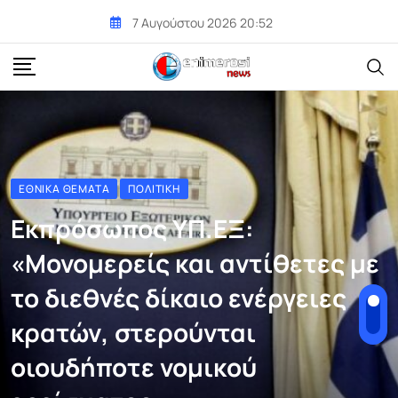
Skip
7 Αυγούστου 2026 20:52
to
content
ΕΘΝΙΚΆ ΘΈΜΑΤΑ
ΠΟΛΙΤΙΚΉ
Εκπρόσωπος ΥΠ.ΕΞ:
«Μονομερείς και αντίθετες με
το διεθνές δίκαιο ενέργειες
κρατών, στερούνται
οιουδήποτε νομικού