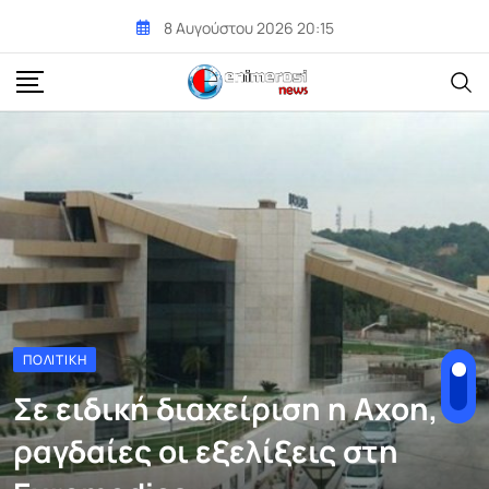
Skip
8 Αυγούστου 2026 20:15
to
content
ΠΟΛΙΤΙΚΉ
Σε ειδική διαχείριση η Axon,
ραγδαίες οι εξελίξεις στη