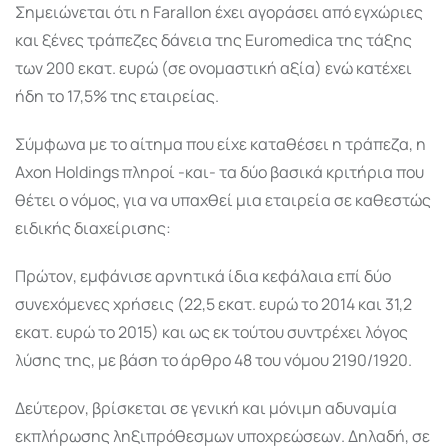
Σημειώνεται ότι η Farallon έχει αγοράσει από εγχώριες
και ξένες τράπεζες δάνεια της Euromedica της τάξης
των 200 εκατ. ευρώ (σε ονομαστική αξία) ενώ κατέχει
ήδη το 17,5% της εταιρείας.
Σύμφωνα με το αίτημα που είχε καταθέσει η τράπεζα, η
Αxοn Holdings πληροί -και- τα δύο βασικά κριτήρια που
θέτει ο νόμος, για να υπαχθεί μια εταιρεία σε καθεστώς
ειδικής διαχείρισης:
Πρώτον, εμφάνισε αρνητικά ίδια κεφάλαια επί δύο
συνεχόμενες χρήσεις (22,5 εκατ. ευρώ το 2014 και 31,2
εκατ. ευρώ το 2015) και ως εκ τούτου συντρέχει λόγος
λύσης της, με βάση το άρθρο 48 του νόμου 2190/1920.
Δεύτερον, βρίσκεται σε γενική και μόνιμη αδυναμία
εκπλήρωσης ληξιπρόθεσμων υποχρεώσεων. Δηλαδή, σε