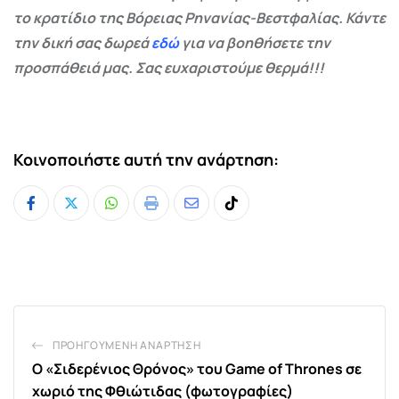
το κρατίδιο της Βόρειας Ρηνανίας-Βεστφαλίας. Κάντε
την δική σας δωρεά
εδώ
για να βοηθήσετε την
προσπάθειά μας. Σας ευχαριστούμε θερμά!!!
Κοινοποιήστε αυτή την ανάρτηση:
Whatsapp
Print
Share
Tiktok
via
Email
ΠΡΟΗΓΟΎΜΕΝΗ ΑΝΆΡΤΗΣΗ
O «Σιδερένιος Θρόνος» του Game of Thrones σε
χωριό της Φθιώτιδας (φωτογραφίες)