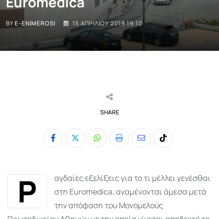
Euromedica
BY
E-ENIMEROSI
15 ΑΠΡΙΛΊΟΥ 2019 19:10
SHARE
Whatsapp
Print
Share
Tiktok
via
Email
Ρ
αγδαίες εξελίξεις για το τι μέλλει γενέσθαι
στη Euromedica, αναμένονται άμεσα μετά
την απόφαση του Μονομελούς
Πρωτοδικείου Αθηνών με την οποία γίνεται αποδεκτό το