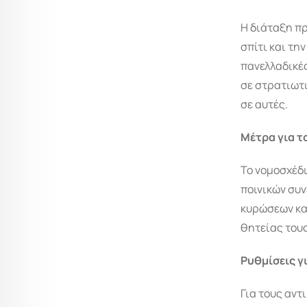
Η διάταξη πρ
σπίτι και τη
πανελλαδικές
σε στρατιωτ
σε αυτές.
Μέτρα για 
Το νομοσχέδι
ποινικών συν
κυρώσεων και
θητείας τους
Ρυθμίσεις γ
Για τους αντ