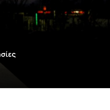
ησίες