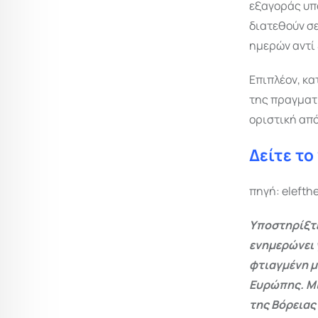
εξαγοράς υπο
διατεθούν σ
ημερών αντί 
Επιπλέον, κ
της πραγματ
οριστική από
Δείτε τ
πηγή: elefth
Υποστηρίξτε
ενημερώνει 
φτιαγμένη μ
Ευρώπης. Μι
της Βόρειας