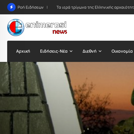
Skip
Τα ιερά τρίγωνα της Ελληνικής αρχαιότη
Ροή Ειδήσεων
to
content
Αρχική
Ειδήσεις-Νέα
Διεθνή
Οικονομία