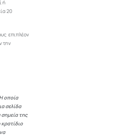
ί ή
ία 20
ους επιπλέον
ν την
Η οποία
ια σελίδα
 σημεία της
 κρατίδιο
 να