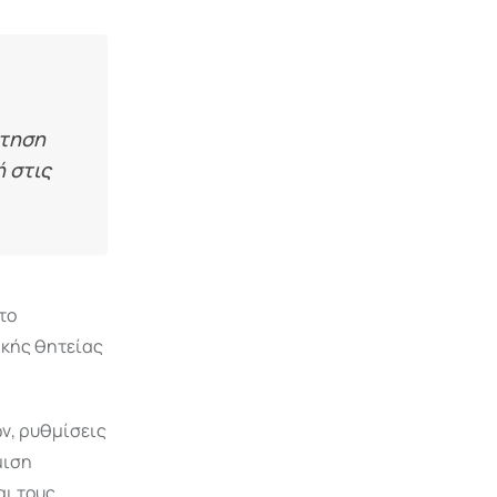
ότηση
 στις
το
ικής θητείας
ν, ρυθμίσεις
μιση
αι τους