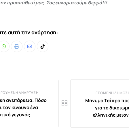
ην προσπάθειά μας. Σας ευχαριστούμε θερμά!!!
τε αυτή την ανάρτηση:
Whatsapp
Print
Share
Tiktok
via
Email
ΗΓΟΎΜΕΝΗ ΑΝΆΡΤΗΣΗ
ΕΠΌΜΕΝΗ ΔΗΜΟΣΊ
κή ανεπάρκεια: Πόσο
Μήνυμα Τσίπρα πρ
ι τον κίνδυνο ένα
για τα δικαιώμ
τικό γεγονός
ελληνικής μειο