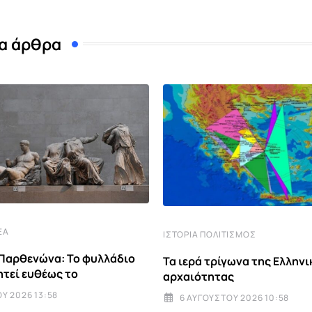
α άρθρα
ΈΑ
ΙΣΤΟΡΊΑ ΠΟΛΙΤΙΣΜΌΣ
Παρθενώνα: Το φυλλάδιο
Τα ιερά τρίγωνα της Ελληνι
τεί ευθέως το
αρχαιότητας
Υ 2026 13:58
6 ΑΥΓΟΎΣΤΟΥ 2026 10:58