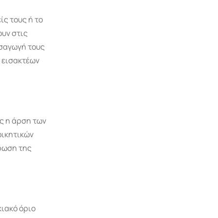
ς τους ή το
ουν στις
ισαγωγή τους
 εισακτέων
ς η άρση των
οικητικών
ήρωση της
κιακό όριο