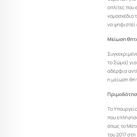
οπλίτες που 
νομοσχέδιο τ
να ψηφιστεί 
Μείωση θητε
Συγκεκριμένα
το Σώμα) για
αδέρφια αντί
η μείωση θητ
Πριμοδότησ
Το Υπουργείο
που επλήγησα
όπως το Μάτι
του 2017 στη