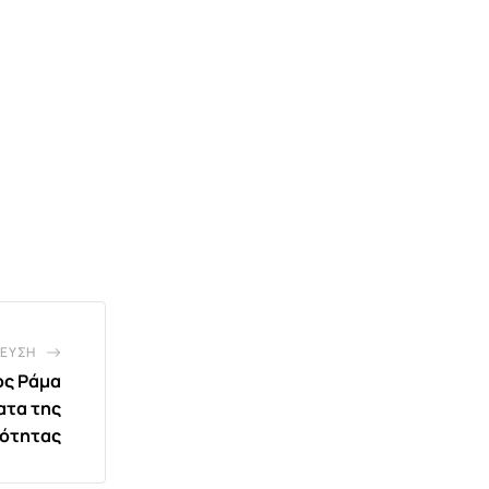
ΕΥΣΗ
ος Ράμα
ατα της
νότητας