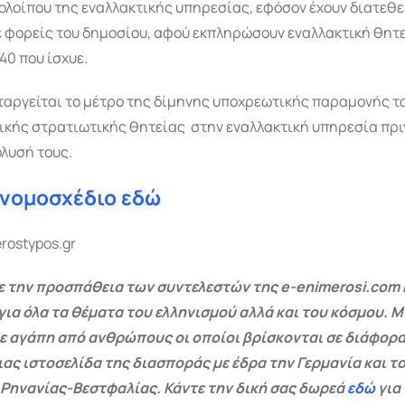
λοίπου της εναλλακτικής υπηρεσίας, εφόσον έχουν διατεθε
ε φορείς του δημοσίου, αφού εκπληρώσουν εναλλακτική θητε
40 που ίσχυε.
αταργείται το μέτρο της δίμηνης υποχρεωτικής παραμονής τ
ικής στρατιωτικής θητείας στην εναλλακτική υπηρεσία πρι
λυσή τους.
ο νομοσχέδιο εδώ
erostypos.gr
 την προσπάθεια των συντελεστών της e-enimerosi.com 
για όλα τα θέματα του ελληνισμού αλλά και του κόσμου. Μ
ε αγάπη από ανθρώπους οι οποίοι βρίσκονται σε διάφορα
ας ιστοσελίδα της διασποράς με έδρα την Γερμανία και το
 Ρηνανίας-Βεστφαλίας. Κάντε την δική σας δωρεά
εδώ
για