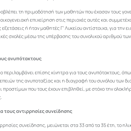
οβλέπει τη πριμοδότησή των μαθητών που έχασαν τους γονεί
ν οικογενειακή επιχείρηση στις περιοχές αυτές και συμμετέχ
 εξετάσεις ή ήταν μαθητές Γ’ Λυκείου αντίστοιχα, για την ε
ικές σχολές μέσω της υπέρβασης του συνολικού αριθμού των
τους ανυπότακτους
ο περιλαμβάνει επίσης κίνητρα για τους ανυπότακτους, όπω
επειών της ανυποταξίας και η διαγραφή του συνόλου των δι
 προστίμων που τους έχουν επιβληθεί, με στόχο την ολοκλ
.
ια τους αντιρρησίες συνείδησης
ιρρησίες συνείδησης, μειώνεται στα 33 από τα 35 έτη, το ηλι