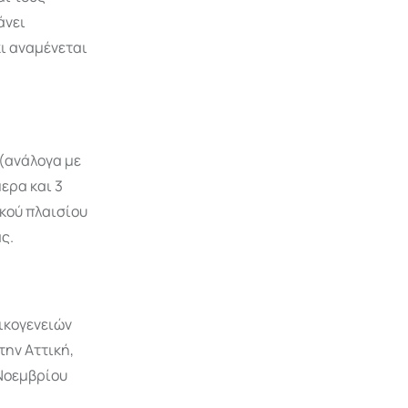
άνει
ι αναμένεται
 (ανάλογα με
μερα και 3
κού πλαισίου
ς.
ικογενειών
την Αττική,
 Νοεμβρίου