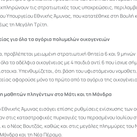
εκπληρώνουν τις στρατιωτικές τους υποχρεώσεις, περιλαμβ
ου Υπουργείου Εθνικής Άμυνας, που κατατέθηκε στη Βουλή κ
έως τη Μεγάλη Τρίτη.
ίας για όλα τα αγόρια πολυμελών οικογενειών
, προβλέπεται μειωμένη στρατιωτική θητεία 6 και 9 μηνών
 όλα τα αδέλφια οικογένειας με 4 παιδιά αντί 6 που ίσχυε σή
στοιχα. Υπενθυμίζεται, ότι βάση του υφιστάμενου νομοθετι
είας αφορούσε μόνο το πρώτο από τα αγόρια της οικογένεια
η μαθητών πληγέντων στο Μάτι και τη Μάνδρα
 Εθνικής Άμυνας εισάγει επίσης ρυθμίσεις ενίσχυσης των ο
ν στις καταστροφικές πυρκαγιές του περασμένου Ιουλίου σ
 κι ο Νέος Βουτζάς, καθώς και στις μεγάλες πλημμύρες του
 Μάνδρα και τη Νέα Πέραμο.