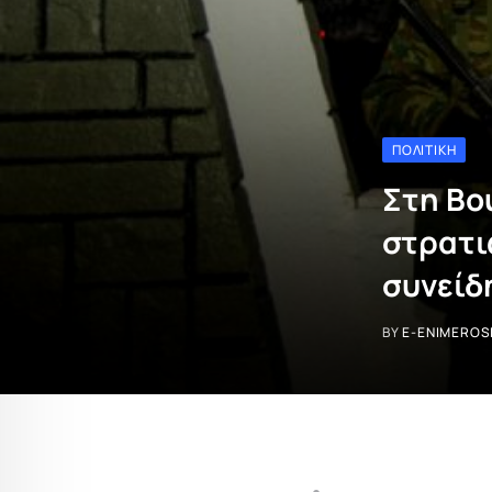
ΠΟΛΙΤΙΚΉ
Στη Βο
στρατι
συνείδ
BY
E-ENIMEROS