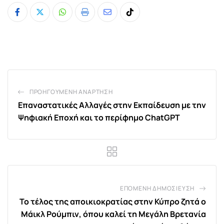
Whatsapp
Print
Share
Tiktok
via
Email
ΠΡΟΗΓΟΎΜΕΝΗ ΑΝΆΡΤΗΣΗ
Επαναστατικές Αλλαγές στην Εκπαίδευση με την
Ψηφιακή Εποχή και το περίφημο ChatGPT
ΕΠΌΜΕΝΗ ΔΗΜΟΣΊΕΥΣΗ
Το τέλος της αποικιοκρατίας στην Κύπρο ζητά ο
Μάικλ Ρούμπιν, όπου καλεί τη Μεγάλη Βρετανία