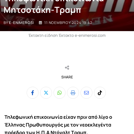
Μητσοτάκη-Τραμπ
BY
E-ENIMEROSI
11 ΝΟΕΜΒΡΊΟΥ 2024 19:42
Έκτακτη είδηση Έκτακτο e-enimerosi.com
SHARE
Whatsapp
Print
Share
Tiktok
via
Email
Τηλεφωνική επικοινωνία είχαν πριν από λίγο ο
Έλληνας Πρωθυπουργός με τον νεοεκλεγέντα
πρόεδρο των Η.Π.Α Ντόναλτ Τραμπ.