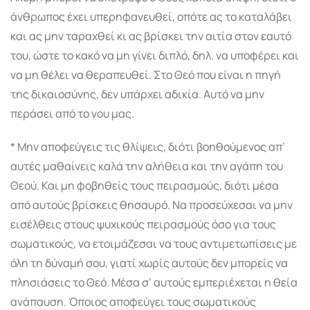
άνθρωπος έχει υπερηφανευθεί, οπότε ας το καταλάβει
και ας μην ταραχθεί κι ας βρίσκει την αιτία στον εαυτό
του, ώστε το κακό να μη γίνει διπλό, δηλ. να υποφέρει και
να μη θέ­λει να θεραπευθεί. Στο Θεό που είναι η πηγή
της δικαιοσύνης, δεν υπάρχει αδικία. Αυτό να μην
περάσει από το νου μας.
* Μην αποφεύγεις τις θλίψεις, διότι βοηθούμε­νος απ’
αυτές μαθαίνεις καλά την αλήθεια και την αγάπη του
Θεού. Και μη φοβηθείς τους πειρα­σμούς, διότι μέσα
από αυτούς βρίσκεις θησαυρό. Να προσεύχεσαι να μην
εισέλθεις στους ψυχικούς πειρασμούς όσο για τους
σωματικούς, να ετοιμάζε­σαι να τους αντιμετωπίσεις με
όλη τη δύναμή σου, γιατί χωρίς αυτούς δεν μπορείς να
πλησιάσεις το Θεό. Μέσα σ’ αυτούς εμπεριέχεται η θεία
ανάπαυ­ση. Όποιος αποφεύγει τους σωματικούς