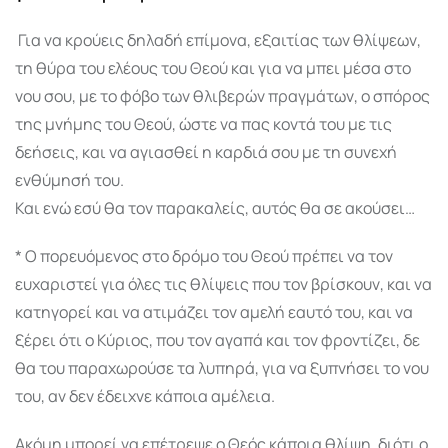
Για να κρού­εις δηλαδή επίμονα, εξαιτίας των θλίψεων,
τη θύρα του ελέους του Θεού και για να μπει μέσα στο
νου σου, με το φόβο των θλιβερών πραγμάτων, ο σπό­ρος
της μνήμης του Θεού, ώστε να πας κοντά του με τις
δεήσεις, και να αγιασθεί η καρδιά σου με τη συνεχή
ενθύμησή του.
Και ενώ εσύ θα τον παρακα­λείς, αυτός θα σε ακούσει…
* Ο πορευόμενος στο δρόμο του Θεού πρέπει να τον
ευχαριστεί για όλες τις θλίψεις που τον βρί­σκουν, και να
κατηγορεί και να ατιμάζει τον αμελή εαυτό του, και να
ξέρει ότι ο Κύριος, που τον αγα­πά και τον φροντίζει, δε
θα του παραχωρούσε τα λυπηρά, για να ξυπνήσει το νου
του, αν δεν έδειχνε κάποια αμέλεια.
Ακόμη μπορεί να επέτρεψε ο Θεός κάποια θλίψη, διότι ο