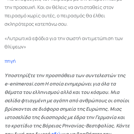
την προσευχή. Και αν θέλεις να αντισταθείς στον
πειρασμό χωρίς αυτές, ο πειρασμός θα έλθει
σκληρότερος κατεπάνω σου.
«Λυτρωτικά εφόδια για την σωστή αντιμετώπιση των
θλίψεων»
πηγή
Υποστηρίξτε την προσπάθεια των συντελεστών της
e-enimerosi.com Η οποία ενημερώνει για όλα τα
θέματα του ελληνισμού αλλά και του κόσμου. Μια
σελίδα φτιαγμένη με αγάπη από ανθρώπους οι οποίοι
βρίσκονται σε διάφορα σημεία της Ευρώπης. Μιας
ιστοσελίδα της διασποράς με έδρα την Γερμανία και
το κρατίδιο της Βόρειας Ρηνανίας-Βεστφαλίας. Κάντε
την δική σας δωρεά
εδώ
για να βοηθήσετε την