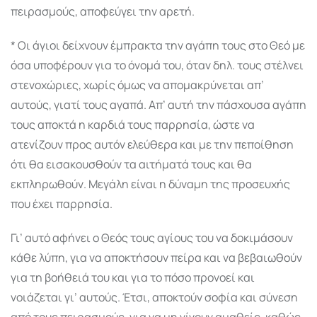
πειρασμούς, αποφεύγει την αρετή.
* Οι άγιοι δείχνουν έμπρακτα την αγάπη τους στο Θεό με
όσα υποφέρουν για το όνομά του, όταν δηλ. τους στέλνει
στενοχώριες, χωρίς όμως να απο­μακρύνεται απ’
αυτούς, γιατί τους αγαπά. Απ’ αυτή την πάσχουσα αγάπη
τους αποκτά η καρδιά τους παρρησία, ώστε να
ατενίζουν προς αυτόν ελεύθερα και με την πεποίθηση
ότι θα εισακουσθούν τα αιτή­ματά τους και θα
εκπληρωθούν. Μεγάλη είναι η δύ­ναμη της προσευχής
που έχει παρρησία.
Γι’ αυτό αφήνει ο Θεός τους αγίους του να δοκιμάσουν
κάθε λύπη, για να αποκτήσουν πείρα και να βεβαιωθούν
για τη βοήθειά του και για το πόσο προνοεί και
νοιάζεται γι’ αυτούς. Έτσι, αποκτούν σοφία και σύνεση
από τους πειρασμούς, για να μη γίνουν α­μαθείς, καθώς