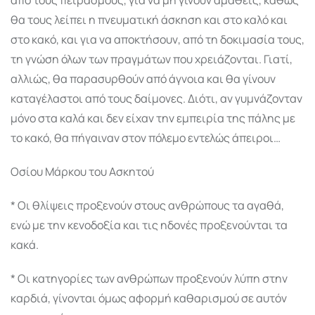
θα τους λείπει η πνευματική άσκηση και στο καλό και
στο κακό, και για να αποκτή­σουν, από τη δοκιμασία τους,
τη γνώση όλων των πραγμάτων που χρειάζονται. Γιατί,
αλλιώς, θα παρασυρθούν από άγνοια και θα γίνουν
καταγέλαστοι από τους δαίμονες. Διότι, αν γυμνάζονταν
μόνο στα καλά και δεν είχαν την εμπειρία της πάλης με
το κακό, θα πήγαιναν στον πόλεμο εντελώς άπειροι…
Οσίου Μάρκου του Ασκητού
* Οι θλίψεις προξενούν στους ανθρώπους τα α­γαθά,
ενώ με την κενοδοξία και τις ηδονές προξενούνται τα
κακά.
* Οι κατηγορίες των ανθρώπων προξενούν λύπη στην
καρδιά, γίνονται όμως αφορμή καθαρισμού σε αυτόν