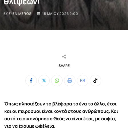
θλίψεων!
BY
E-ENIMEROSI
15 ΜΑΪ́ΟΥ 2026 9:00
SHARE
Whatsapp
Print
Share
Tiktok
via
Email
Ό
πως πλησιάζουν τα βλέφαρα το ένα το άλλο, έτσι
και οι πειρασμοί είναι κοντά στους ανθρώ­πους. Και
αυτό το οικονόμησε ο Θεός να είναι έ­τσι, με σοφία,
για να έχουμε ωφέλεια.