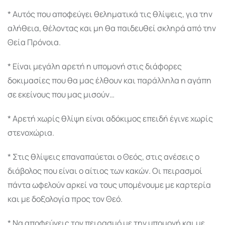
* Αυτός που αποφεύγει θεληματικά τις θλίψεις, για την
αλήθεια, θέλοντας και μη θα παιδευθεί σκληρά από την
Θεία Πρόνοια.
* Είναι μεγάλη αρετή η υπομονή στις διάφορες
δοκιμασίες που θα μας έλθουν και παράλληλα η α­γάπη
σε εκείνους που μας μισούν…
* Αρετή χωρίς θλίψη είναι αδόκιμος επειδή έγι­νε χωρίς
στενοχώρια.
* Στις θλίψεις επαναπαύεται ο Θεός, στις ανέ­σεις ο
διάβολος που είναι ο αίτιος των κακών. Οι πειρασμοί
πάντα ωφελούν αρκεί να τους υπομένου­με με καρτερία
και με δοξολογία προς τον Θεό.
* Να αποφεύγεις τον πειρασμό με την υπομονή και με