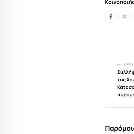
Κοινοποιήσ
ΠΡΟ
Συλλήψ
της Χα
Κατασχ
πυρομ
Παρόμοι