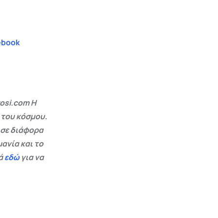
ebook
osi.com Η
 του κόσμου.
 σε διάφορα
ανία και το
εά
εδώ
για να