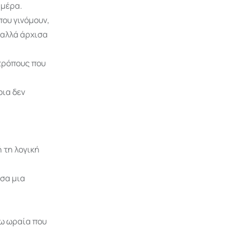
 μέρα.
που γινόμουν,
 αλλά άρχισα
 τρόπους που
οια δεν
 τη λογική
ασα μια
θω ωραία που