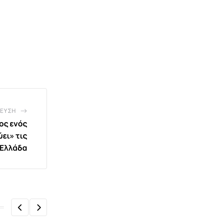
ΕΥΣΗ
ος ενός
ει» τις
 Ελλάδα