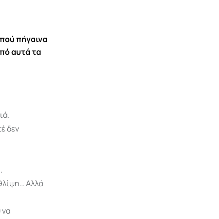
ι πού πήγαινα
από αυτά τα
ιά.
τέ δεν
.
 θλίψη… Αλλά
 να