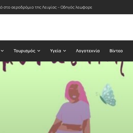
ικό στο αεροδρόμιο της Λειψίας – Οδηγός λεωφορείου απέτρεψε πιθανή
Τουρισμός
Υγεία
Λογοτεχνία
Βίντεο