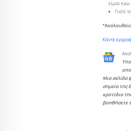
είμαι εγώ
Γιατί τ
*Ακολουθείσ
Κάντε εγγραφ
Ακο
Υπο
οπο
Μια σελίδα 
σημεία της 
κρατίδιο τη
βοηθήσετε τ