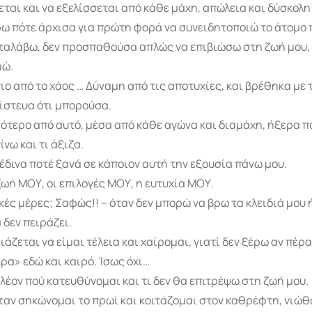
ται και να εξελίσσεται από κάθε μάχη, απώλεια και δύσκολη
ρω πότε άρχισα για πρώτη φορά να συνειδητοποιώ το άτομο 
αταλάβω, δεν προσπαθούσα απλώς να επιβιώσω στη ζωή μου,
μώ.
ιο από το χάος … Δύναμη από τις αποτυχίες, και βρέθηκα με
πίστευα ότι μπορούσα.
ότερο από αυτό, μέσα από κάθε αγώνα και διαμάχη, ήξερα π
ίνω και τι άξιζα.
 έδινα ποτέ ξανά σε κάποιον αυτή την εξουσία πάνω μου.
ζωή ΜΟΥ, οι επιλογές ΜΟΥ, η ευτυχία ΜΟΥ.
κές μέρες; Σαφώς!! – όταν δεν μπορώ να βρω τα κλειδιά μου ή
 δεν πειράζει.
ιάζεται να είμαι τέλεια και χαίρομαι, γιατί δεν ξέρω αν πέρ
ρα» εδώ και καιρό. Ίσως όχι…
λέον πού κατευθύνομαι και τι δεν θα επιτρέψω στη ζωή μου.
όταν σηκώνομαι το πρωί και κοιτάζομαι στον καθρέφτη, νιώ