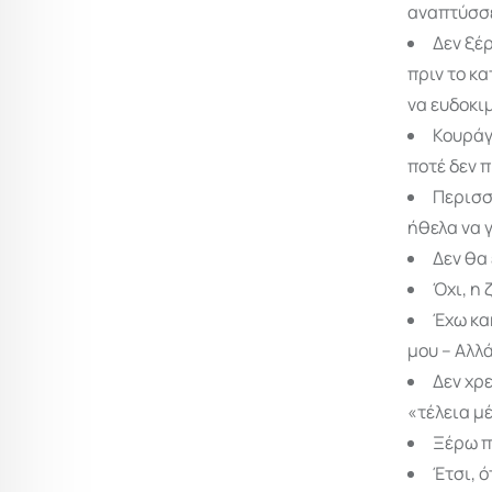
αναπτύσσε
Δεν ξέ
πριν το κ
να ευδοκι
Κουράγ
ποτέ δεν 
Περισσ
ήθελα να γ
Δεν θα
Όχι, η 
Έχω κα
μου – Αλλά
Δεν χρε
«τέλεια μέ
Ξέρω π
Έτσι, 