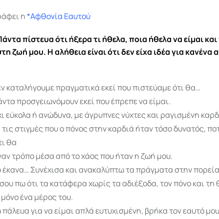
ράφει η
*Αφθονία Εαυτού
Πάντα πίστευα ότι ήξερα τι ήθελα, ποια ήθελα να είμαι κα
στη ζωή μου. Η αλήθεια είναι ότι δεν είχα ιδέα για κανένα 
εν καταλήγουμε πραγματικά εκεί που πιστεύαμε ότι θα…
άντα προσγειωνόμουν εκεί που έπρεπε να είμαι.
χι εύκολα ή ανώδυνα, με άγρυπνες νύχτες και ραγισμένη καρδ
 τις στιγμές που ο πόνος στην καρδιά ήταν τόσο δυνατός, πο
τι θα
ναν τρόπο μέσα από το χάος που ήταν η ζωή μου.
ο έκανα… Συνέχισα και ανακαλύπτω τα πράγματα στην πορεία
 σου πω ότι τα κατάφερα χωρίς τα αδιέξοδα, τον πόνο και τη
 μόνο ένα μέρος του.
 πάλευα για να είμαι απλά ευτυχισμένη, βρήκα τον εαυτό μου