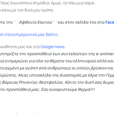
. Ίσως έχω κάποια σημάδια, όμως, τα πάω μια χαρά..
ο κάνω με τον δικό μου τρόπο.
τε την ΄΄
Αφθονία Εαυτού΄΄
και στην σελίδα της στο
Fac
ή στο ενημερωτικό μας δελτίο.
λουθήστε μας και στο
Google
news.
στηρίξτε την προσπάθεια των συντελεστών της e-enimer
ία ενημερώνει για όλα τα θέματα του ελληνισμού αλλά και
φτιαγμένη με αγάπη από ανθρώπους οι οποίοι βρίσκονται
Ευρώπης. Μιας ιστοσελίδα της διασποράς με έδρα την Γερμ
ς Βόρειας Ρηνανίας-Βεστφαλίας. Κάντε την δική σας δωρ
ην προσπάθειά μας. Σας ευχαριστούμε θερμά!!!