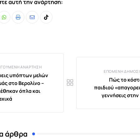
τε αυτή την ανάρτηση:
Whatsapp
Print
Share
Tiktok
via
Email
ΗΓΟΎΜΕΝΗ ΑΝΆΡΤΗΣΗ
ΕΠΌΜΕΝΗ ΔΗΜΟΣΊ
εις υπόπτων μελών
Πώς το κόστ
μάς στο Βερολίνο –
παιδιού «απαγορεύ
έθηκαν όπλα και
γεννήσεις στην
αχικά
α άρθρα