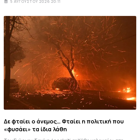
5 ΑΥΓΟΎΣΤΟΥ 2026 20:11
Δε φταίει ο άνεμος… Φταίει η πολιτική που
«φυσάει» τα ίδια λάθη