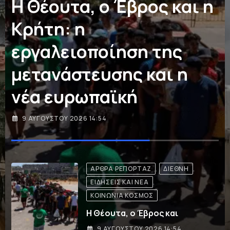
λιμάνι Μόκχα της
Υεμένης
9 ΑΥΓΟΎΣΤΟΥ 2026 13:12
ΔΙΕΘΝΉ
Επίθεση των Χούθι στο λιμάνι
9 ΑΥΓΟΎΣΤΟΥ 2026 13:12