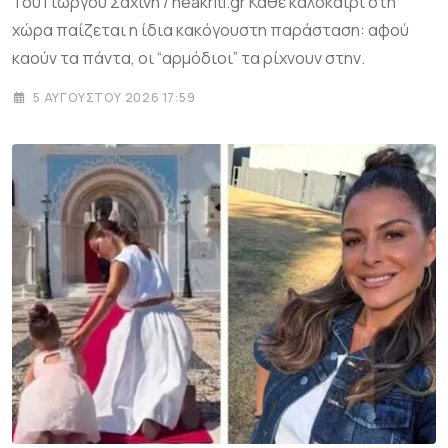
Του Γιώργου Σαχίνη / neakriti.gr Κάθε καλοκαίρι στη
χώρα παίζεται η ίδια κακόγουστη παράσταση: αφού
καούν τα πάντα, οι “αρμόδιοι” τα ρίχνουν στην.
5 ΑΥΓΟΎΣΤΟΥ 2026 17:59