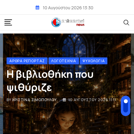
10 Αυγούστου 2026 13:30
ΕΙΔΉΣΕΙΣ ΚΑΙ ΝΈΑ
ΠΟΛΙΤΙΚΉ
Κωνσταντίνος
Κολοκούρης: Αναφορά
στον Άρειο Πάγο για την
επωνυμία του πολιτικού
κόμματος «ΕΛΑΣ»