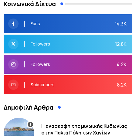
Κοινωνικά Δίκτυα
14.3K
Fans
12.8K
Followers
4.2K
Followers
8.2K
Subscribers
Δημοφιλή Αρθρα
Η ανασκαφή της μινωικής Κυδωνίας
στην Παλιά Πόλη των Χανίων