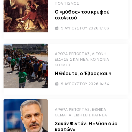
ΠΟΛΙΤΙΣΜΌΣ
Ο «μύθος» του κρυφού
σχολειού
9 ΑΥΓΟΎΣΤΟΥ 2026 17:03
,
,
ΆΡΘΡΑ ΡΕΠΟΡΤΆΖ
ΔΙΕΘΝΉ
,
ΕΙΔΉΣΕΙΣ ΚΑΙ ΝΈΑ
ΚΟΙΝΩΝΊΑ
ΚΌΣΜΟΣ
Η Θέουτα, ο Έβρος και η
9 ΑΥΓΟΎΣΤΟΥ 2026 14:54
,
ΆΡΘΡΑ ΡΕΠΟΡΤΆΖ
ΕΘΝΙΚΆ
,
ΘΈΜΑΤΑ
ΕΙΔΉΣΕΙΣ ΚΑΙ ΝΈΑ
Χακάν Φιντάν: Η «λύση δύο
κρατών»