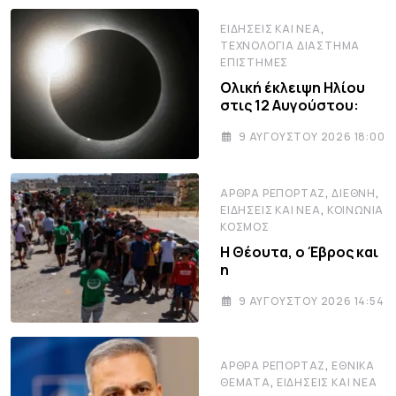
,
ΕΙΔΉΣΕΙΣ ΚΑΙ ΝΈΑ
ΤΕΧΝΟΛΟΓΊΑ ΔΙΆΣΤΗΜΑ
ΕΠΙΣΤΉΜΕΣ
Ολική έκλειψη Ηλίου
στις 12 Αυγούστου:
9 ΑΥΓΟΎΣΤΟΥ 2026 18:00
,
,
ΆΡΘΡΑ ΡΕΠΟΡΤΆΖ
ΔΙΕΘΝΉ
,
ΕΙΔΉΣΕΙΣ ΚΑΙ ΝΈΑ
ΚΟΙΝΩΝΊΑ
ΚΌΣΜΟΣ
Η Θέουτα, ο Έβρος και
η
9 ΑΥΓΟΎΣΤΟΥ 2026 14:54
,
ΆΡΘΡΑ ΡΕΠΟΡΤΆΖ
ΕΘΝΙΚΆ
,
ΘΈΜΑΤΑ
ΕΙΔΉΣΕΙΣ ΚΑΙ ΝΈΑ