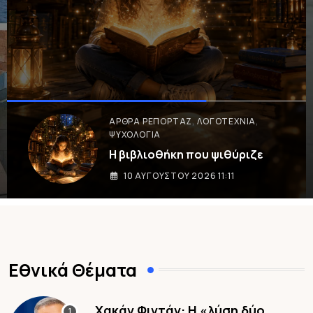
BY
E-ENIMEROSI
10 ΑΥΓΟΎΣΤΟΥ 2026 9:53
,
ΕΙΔΉΣΕΙΣ ΚΑΙ ΝΈΑ
ΠΟΛΙΤΙΚΉ
Κωνσταντίνος Κολοκούρης:
Αναφορά στον Άρειο
10 ΑΥΓΟΎΣΤΟΥ 2026 9:53
Εθνικά Θέματα
Χακάν Φιντάν: Η «λύση δύο