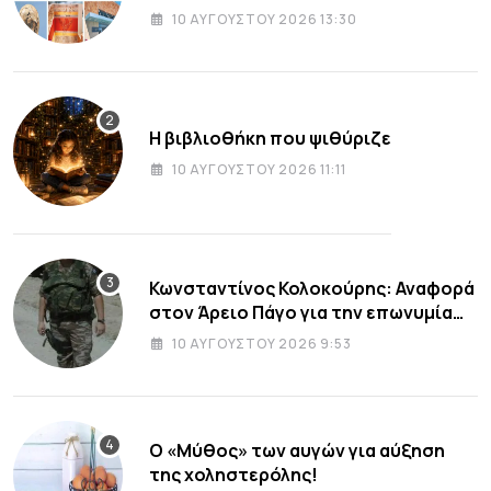
10 ΑΥΓΟΎΣΤΟΥ 2026 13:30
Η βιβλιοθήκη που ψιθύριζε
10 ΑΥΓΟΎΣΤΟΥ 2026 11:11
Κωνσταντίνος Κολοκούρης: Αναφορά
στον Άρειο Πάγο για την επωνυμία
του πολιτικού κόμματος «ΕΛΑΣ»
10 ΑΥΓΟΎΣΤΟΥ 2026 9:53
Ο «Μύθος» των αυγών για αύξηση
της χοληστερόλης!