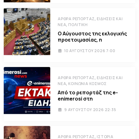
,
ΆΡΘΡΑ ΡΕΠΟΡΤΆΖ
ΕΙΔΉΣΕΙΣ ΚΑΙ
,
ΝΈΑ
ΠΟΛΙΤΙΚΉ
Ο Αύγουστος της εκλογικής
προετοιμασίας, η
10 ΑΥΓΟΎΣΤΟΥ 2026 7:00
,
ΆΡΘΡΑ ΡΕΠΟΡΤΆΖ
ΕΙΔΉΣΕΙΣ ΚΑΙ
,
ΝΈΑ
ΚΟΙΝΩΝΊΑ ΚΌΣΜΟΣ
Από το ρεπορτάζ της e-
enimerosi στη
9 ΑΥΓΟΎΣΤΟΥ 2026 22:35
,
ΆΡΘΡΑ ΡΕΠΟΡΤΆΖ
ΙΣΤΟΡΊΑ