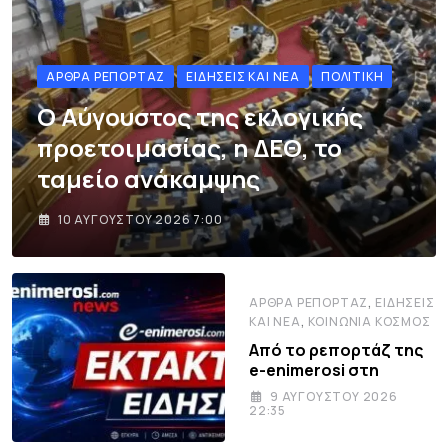
ΆΡΘΡΑ ΡΕΠΟΡΤΆΖ
ΕΙΔΉΣΕΙΣ ΚΑΙ ΝΈΑ
ΠΟΛΙΤΙΚΉ
Ο Αύγουστος της εκλογικής
προετοιμασίας, η ΔΕΘ, το
ταμείο ανάκαμψης
10 ΑΥΓΟΎΣΤΟΥ 2026 7:00
,
ΆΡΘΡΑ ΡΕΠΟΡΤΆΖ
ΕΙΔΉΣΕΙΣ
,
ΚΑΙ ΝΈΑ
ΚΟΙΝΩΝΊΑ ΚΌΣΜΟΣ
Από το ρεπορτάζ της
e-enimerosi στη
9 ΑΥΓΟΎΣΤΟΥ 2026
22:35