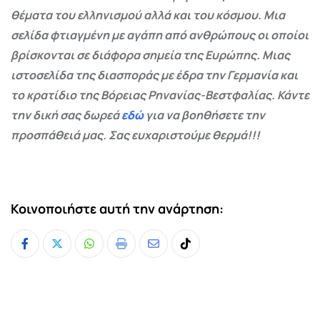
θέματα του ελληνισμού αλλά και του κόσμου. Μια
σελίδα φτιαγμένη με αγάπη από ανθρώπους οι οποίοι
βρίσκονται σε διάφορα σημεία της Ευρώπης. Μιας
ιστοσελίδα της διασποράς με έδρα την Γερμανία και
το κρατίδιο της Βόρειας Ρηνανίας-Βεστφαλίας. Κάντε
την δική σας δωρεά
εδώ
για να βοηθήσετε την
προσπάθειά μας. Σας ευχαριστούμε θερμά!!!
Κοινοποιήστε αυτή την ανάρτηση:
Whatsapp
Print
Share
Tiktok
via
Email