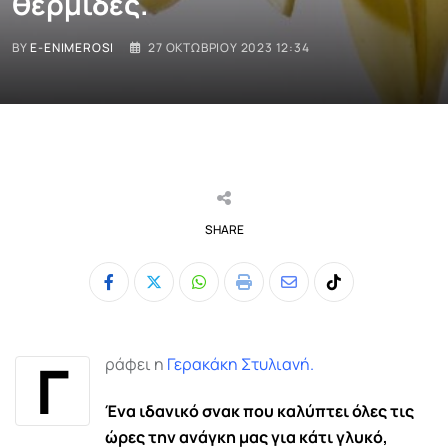
θερμίδες.
BY
E-ENIMEROSI
27 ΟΚΤΩΒΡΊΟΥ 2023 12:34
SHARE
Whatsapp
Print
Share
Tiktok
via
Email
Γ
ράφει η
Γερακάκη Στυλιανή
.
Ένα ιδανικό σνακ που καλύπτει όλες τις
ώρες την ανάγκη μας για κάτι γλυκό,