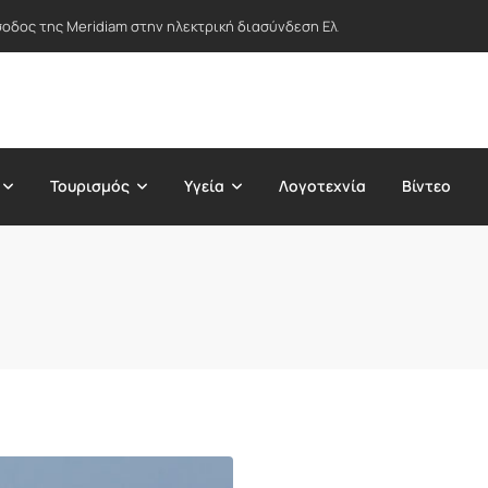
σοδος της Meridiam στην ηλεκτρική διασύνδεση Ελλάδας-Κύπρου – «Τέλ
Τουρισμός
Υγεία
Λογοτεχνία
Βίντεο