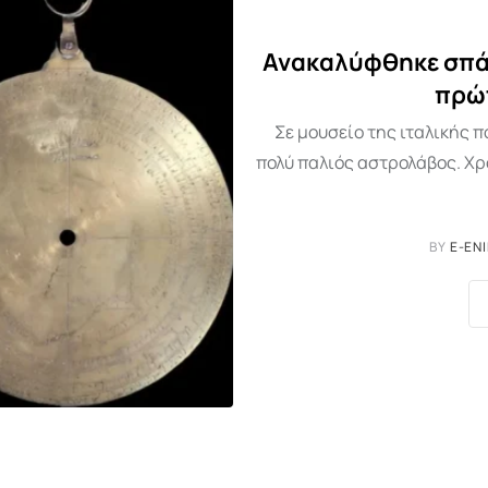
Ανακαλύφθηκε σπάν
πρώτ
Σε μουσείο της ιταλικής 
πολύ παλιός αστρολάβος. Χρον
BY
E-EN