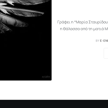
Γράφει η *Μαρία Σταυρίδου
η θάλασσα από τη ματιά Μ
BY
E-EN