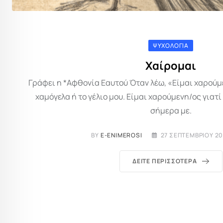
ΨΥΧΟΛΟΓΊΑ
Χαίρομαι
Γράφει η *Αφθονία Εαυτού Όταν λέω, «Είμαι χαρούμ
χαμόγελα ή το γέλιο μου. Είμαι χαρούμενη/ος για
σήμερα με.
BY
E-ENIMEROSI
27 ΣΕΠΤΕΜΒΡΊΟΥ 20
ΔΕΊΤΕ ΠΕΡΙΣΣΌΤΕΡΑ