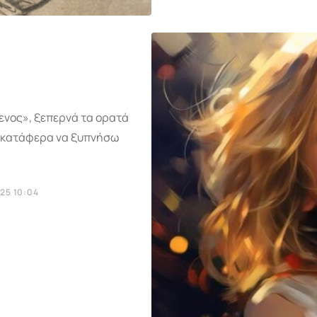
ενος», ξεπερνά τα ορατά
τί κατάφερα να ξυπνήσω
25 10:04