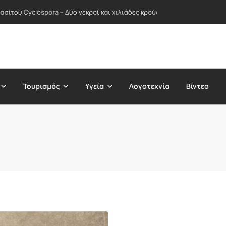
σίτου Cyclospora – Δύο νεκροί και χιλιάδες κρούσματα σε δεκάδες Πολ
Τουρισμός
Υγεία
Λογοτεχνία
Βίντεο