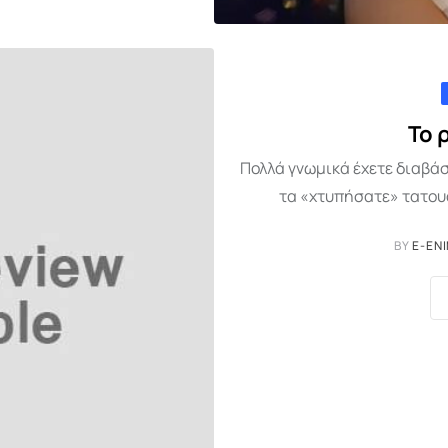
Το 
Πολλά γνωμικά έχετε διαβάσ
τα «χτυπήσατε» τατουά
BY
E-EN