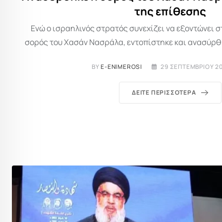
της επίθεσης
Ενώ ο ισραηλινός στρατός συνεχίζει να εξοντώνει σ
σορός του Χασάν Νασράλα, εντοπίστηκε και ανασύρθη
BY
E-ENIMEROSI
29 ΣΕΠΤΕΜΒΡΊΟΥ 20
ΔΕΊΤΕ ΠΕΡΙΣΣΌΤΕΡΑ