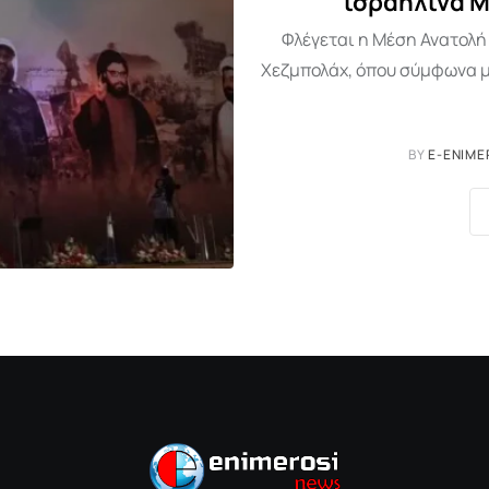
ισραηλινά Μ
Φλέγεται η Μέση Ανατολή 
Χεζμπολάχ, όπου σύμφωνα μ
BY
E-ENIME