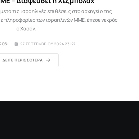
ΜΕ – Διαψεύδει η Χεζμπολάχ
μετά τις ισραηλινές επιθέσεις στο αρχηγείο της
ε πληροφορίες των ισραηλινών ΜΜΕ, έπεσε νεκρός
ο Χασάν.
ROSI
27 ΣΕΠΤΕΜΒΡΊΟΥ 2024 23:27
ΔΕΊΤΕ ΠΕΡΙΣΣΌΤΕΡΑ