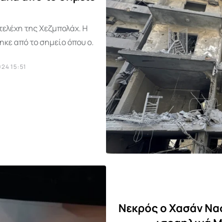
τελέχη της Χεζμπολάχ. Η
κε από το σημείο όπου ο.
24 15:51
Νεκρός ο Χασάν Νασ