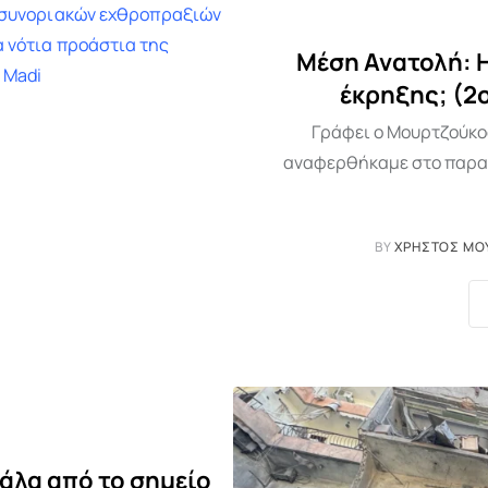
Μέση Ανατολή: 
έκρηξης; (2ο
Γράφει ο Μουρτζούκος
αναφερθήκαμε στο παρασκ
BY
ΧΡΉΣΤΟΣ ΜΟ
άλα από το σημείο