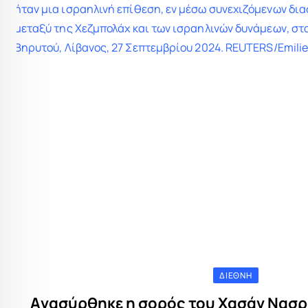
ΔΙΕΘΝΉ
Aνασύρθηκε η σορός του Χασάν Νασρ