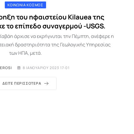
ΚΟΙΝΩΝΊΑ ΚΌΣΜΟΣ
κρηξη του ηφαιστείου Kilauea της
ε το επίπεδο συναγερμού -USGS.
Χαβάη άρχισε να εκρήγνυται την Πέμπτη, ανέφερε η
τειακή δραστηριότητα της Γεωλογικής Υπηρεσίας
των ΗΠΑ, μετά.
MEROSI
8 ΙΑΝΟΥΑΡΊΟΥ 2023 17:01
ΔΕΊΤΕ ΠΕΡΙΣΣΌΤΕΡΑ