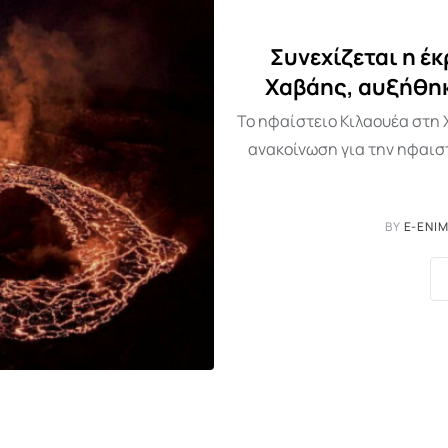
Συνεχίζεται η έ
Χαβάης, αυξήθηκ
Το ηφαίστειο Κιλαουέα στη 
ανακοίνωση για την ηφαισ
BY
E-ENI