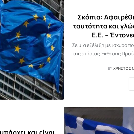
Σκόπια: Αφαιρέθ
ταυτότητα και γλ
Ε.Ε. – Έντον
Σε μια εξέλιξη με ισχυρό π
της ετήσιας Έκθεσης Προόδ
BY
ΧΡΉΣΤΟΣ 
υπάρχει και είναι