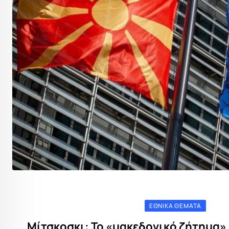
ΕΘΝΙΚΆ ΘΈΜΑΤΑ
Μίτσκοσκι: Το «μακεδονικό ζήτημα» 