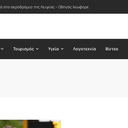
ικό στο αεροδρόμιο της Λειψίας – Οδηγός λεωφορείου απέτρεψε πιθανή
Τουρισμός
Υγεία
Λογοτεχνία
Βίντεο