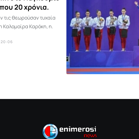
που 20 χρόνια.
εν τις θεωρούσαν τυχαία
 η Καλομοίρα Καρόκη, η.
 20:06