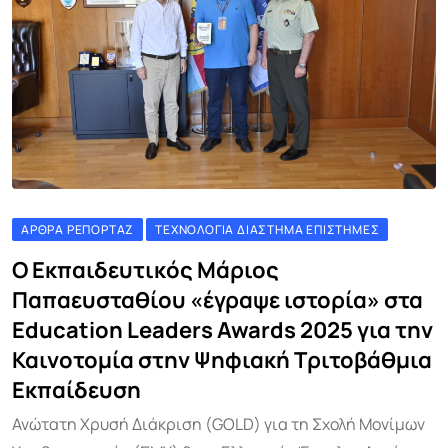
ΆΡΘΡΑ ΡΕΠΟΡΤΆΖ
ΤΕΧΝΟΛΟΓΊΑ ΔΙΆΣΤΗΜΑ ΕΠΙΣΤΉΜΕΣ
Ο Εκπαιδευτικός Μάριος
Παπαευσταθίου «έγραψε ιστορία» στα
Education Leaders Awards 2025 για την
Καινοτομία στην Ψηφιακή Τριτοβάθμια
Εκπαίδευση
Ανώτατη Χρυσή Διάκριση (GOLD) για τη Σχολή Μονίμων