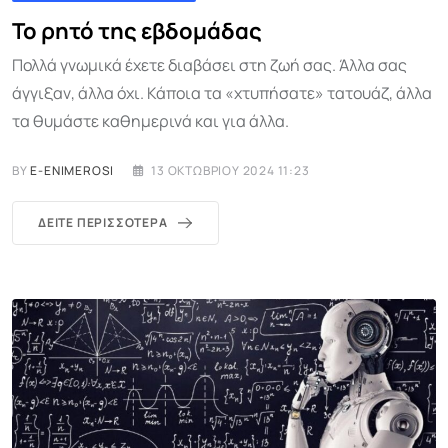
Το ρητό της εβδομάδας
Πολλά γνωμικά έχετε διαβάσει στη ζωή σας. Άλλα σας
άγγιξαν, άλλα όχι. Κάποια τα «χτυπήσατε» τατουάζ, άλλα
τα θυμάστε καθημερινά και για άλλα.
BY
E-ENIMEROSI
13 ΟΚΤΩΒΡΊΟΥ 2024 11:23
ΔΕΊΤΕ ΠΕΡΙΣΣΌΤΕΡΑ