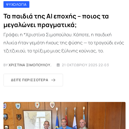
ΨΥΧΟΛΟΓΊΑ
Τα παιδιά της ΑΙ εποχής – ποιος τα
μεγαλώνει πραγματικά;
Γράφει η *Χριστίνα Σιμοπούλου. Κάποτε, η παιδική
ηλικία ήταν γεμάτη ήχους της φύσης — το τραγούδι ενός
τζιτζικιού, το τρίξιμο μιας ξύλινης κούνιας, το.
BY
ΧΡΙΣΤΊΝΑ ΣΙΜΟΠΟΎΛΟΥ.
21 ΟΚΤΩΒΡΊΟΥ 2025 22:03
ΔΕΊΤΕ ΠΕΡΙΣΣΌΤΕΡΑ