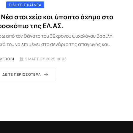
ΕΙΔΉΣΕΙΣ ΚΑΙ ΝΈΑ
Νέα στοιχεία και ύποπτο όχημα στο
ροσκόπιο της ΕΛ.ΑΣ.
ύρω από τον θάνατο του 39χρονου ψυχολόγου Βασίλη
ειά του να επιμένει στο σενάριο της απαγωγής και.
IMEROSI
5 ΜΑΡΤΊΟΥ 2025 18:08
ΔΕΊΤΕ ΠΕΡΙΣΣΌΤΕΡΑ