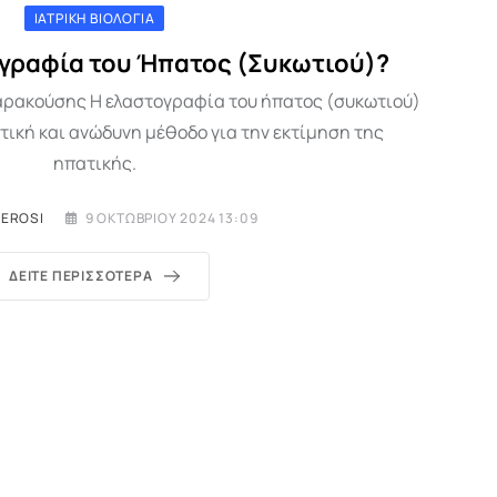
ΙΑΤΡΙΚΉ ΒΙΟΛΟΓΊΑ
τογραφία του Ήπατος (Συκωτιού)?
 Καρακούσης Η ελαστογραφία του ήπατος (συκωτιού)
τική και ανώδυνη μέθοδο για την εκτίμηση της
ηπατικής.
MEROSI
9 ΟΚΤΩΒΡΊΟΥ 2024 13:09
ΔΕΊΤΕ ΠΕΡΙΣΣΌΤΕΡΑ