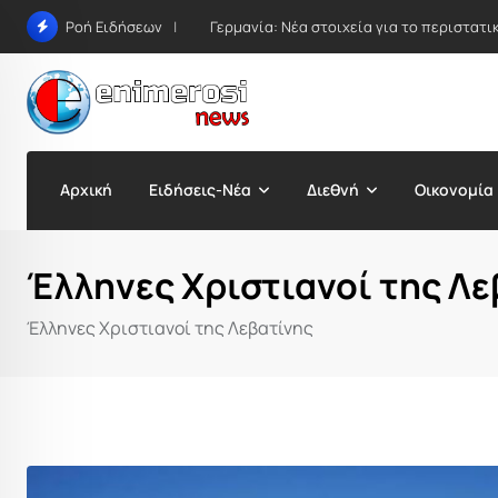
Skip
Γερμανία: Νέα στοιχεία για το περιστατ
Ροή Ειδήσεων
to
content
Αρχική
Ειδήσεις-Νέα
Διεθνή
Οικονομία
Έλληνες Χριστιανοί της Λε
Έλληνες Χριστιανοί της Λεβατίνης