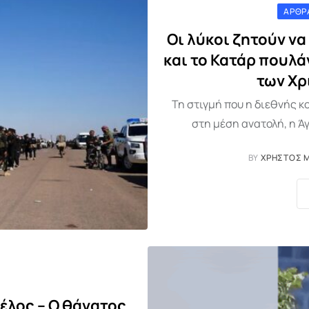
ΆΡΘΡ
Οι λύκοι ζητούν να
και το Κατάρ πουλ
των Χρ
Τη στιγμή που η διεθνής 
στη μέση ανατολή, η Ά
BY
ΧΡΉΣΤΟΣ 
τέλος – Ο θάνατος