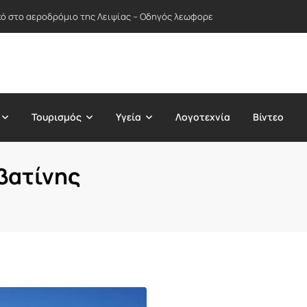
ικό στο αεροδρόμιο της Λειψίας – Οδηγός λεωφορείου απέτρεψε πιθανή
Τουρισμός
Υγεία
Λογοτεχνία
Βίντεο
βατίνης