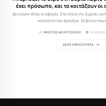
έχει πρόσωπο, και το κοιτάζουν οι
Δεν έχουν τέλος οι σφαγές. Στα νότια της Συρίας, αυ
κοινότητα των Δρούζων. Σε βίντεο που 
BY
ΧΡΉΣΤΟΣ ΜΟΥΡΤΖΟΎΚΟΣ
18 ΙΟΥΛΊΟΥ
ΔΕΊΤΕ ΠΕΡΙΣΣΌΤΕΡΑ