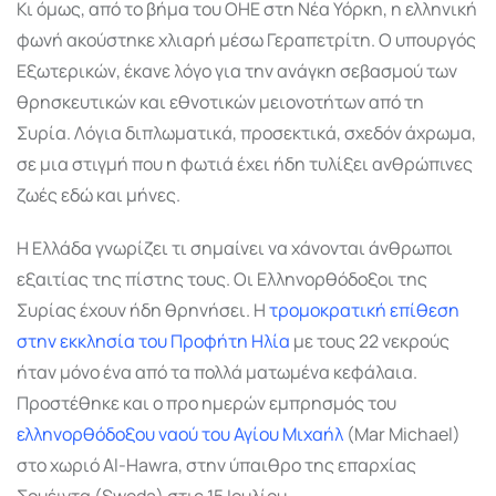
Κι όμως, από το βήμα του ΟΗΕ στη Νέα Υόρκη, η ελληνική
φωνή ακούστηκε χλιαρή μέσω Γεραπετρίτη. Ο υπουργός
Εξωτερικών, έκανε λόγο για την ανάγκη σεβασμού των
θρησκευτικών και εθνοτικών μειονοτήτων από τη
Συρία. Λόγια διπλωματικά, προσεκτικά, σχεδόν άχρωμα,
σε μια στιγμή που η φωτιά έχει ήδη τυλίξει ανθρώπινες
ζωές εδώ και μήνες.
Η Ελλάδα γνωρίζει τι σημαίνει να χάνονται άνθρωποι
εξαιτίας της πίστης τους. Οι Ελληνορθόδοξοι της
Συρίας έχουν ήδη θρηνήσει. Η
τρομοκρατική επίθεση
στην εκκλησία του Προφήτη Ηλία
με τους 22 νεκρούς
ήταν μόνο ένα από τα πολλά ματωμένα κεφάλαια.
Προστέθηκε και ο προ ημερών εμπρησμός του
ελληνορθόδοξου ναού του Αγίου Μιχαήλ
(Mar Michael)
στο χωριό Al-Hawra, στην ύπαιθρο της επαρχίας
Σουέιντα (Sweda) στις 15 Ιουλίου.