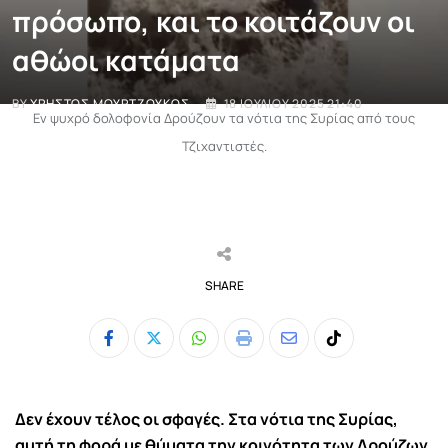
πρόσωπο, και το κοιτάζουν οι
αθώοι κατάματα
BY
ΧΡΉΣΤΟΣ ΜΟΥΡΤΖΟΎΚΟΣ
18 ΙΟΥΛΊΟΥ 2025 21:40
Εν ψυχρό δολοφονία Δρούζουν τα νότια της Συρίας από τους
Τζιχαντιστές.
SHARE
Whatsapp
Print
Share
Tiktok
via
Email
Δεν έχουν τέλος οι σφαγές. Στα νότια της Συρίας,
αυτή τη φορά με θύματα την κοινότητα των Δρούζων.