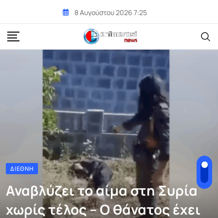
Skip
8 Αυγούστου 2026 7:25
to
content
ΔΙΕΘΝΉ
Αναβλύζει το αίμα στη Συρία
χωρίς τέλος – Ο θάνατος έχει