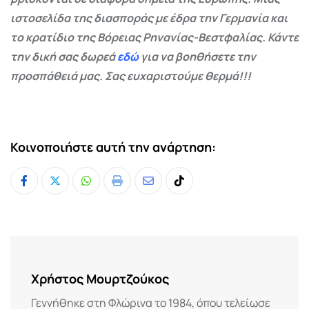
ιστοσελίδα της διασποράς με έδρα την Γερμανία και
το κρατίδιο της Βόρειας Ρηνανίας-Βεστφαλίας. Κάντε
την δική σας δωρεά
εδώ
για να βοηθήσετε την
προσπάθειά μας. Σας ευχαριστούμε θερμά!!!
Κοινοποιήστε αυτή την ανάρτηση:
Whatsapp
Print
Share
Tiktok
via
Email
Χρήστος Μουρτζούκος
Γεννήθηκε στη Φλώρινα το 1984, όπου τελείωσε