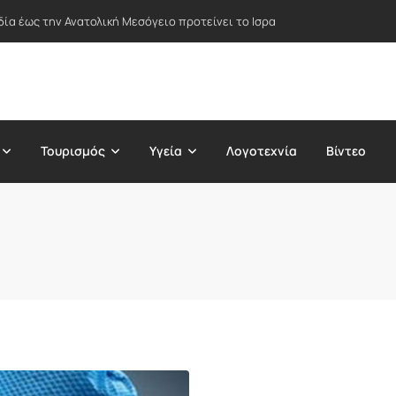
δία έως την Ανατολική Μεσόγειο προτείνει το Ισραήλ – Στο επίκεντρο Ε
Τουρισμός
Υγεία
Λογοτεχνία
Βίντεο