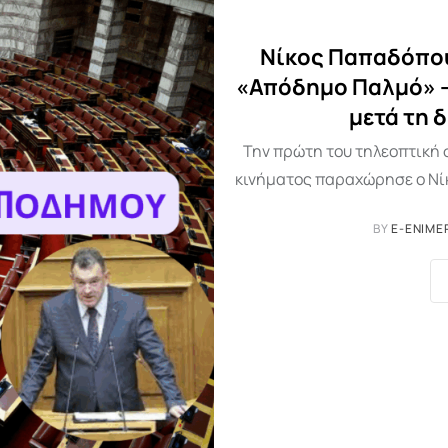
Νίκος Παπαδόπου
«Απόδημο Παλμό» –
μετά τη 
Την πρώτη του τηλεοπτική σ
κινήματος παραχώρησε ο Νί
BY
E-ENIME