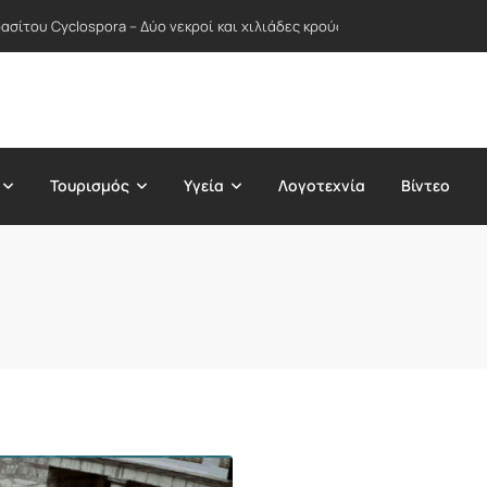
σίτου Cyclospora – Δύο νεκροί και χιλιάδες κρούσματα σε δεκάδες Πολ
Τουρισμός
Υγεία
Λογοτεχνία
Βίντεο