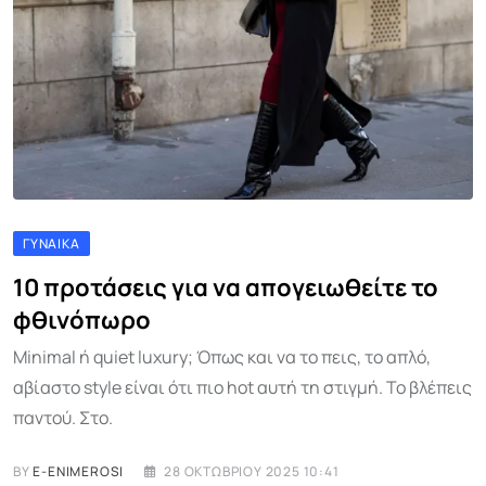
ΓΥΝΑΊΚΑ
10 προτάσεις για να απογειωθείτε το
φθινόπωρο
Minimal ή quiet luxury; Όπως και να το πεις, το απλό,
αβίαστο style είναι ότι πιο hot αυτή τη στιγμή. Το βλέπεις
παντού. Στο.
BY
E-ENIMEROSI
28 ΟΚΤΩΒΡΊΟΥ 2025 10:41