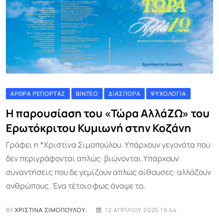
ΆΡΘΡΑ ΡΕΠΟΡΤΆΖ
ΒΊΝΤΕΟ
ΔΙΑΣΠΟΡΆ
ΨΥΧΟΛΟΓΊΑ
Η παρουσίαση του «Τώρα ΑλλάΖΩ» του
Ερωτόκριτου Κυμιωνή στην Κοζάνη
Γράφει η *Χριστίνα Σιμοπούλου. Υπάρχουν γεγονότα που
δεν περιγράφονται απλώς· βιώνονται.Υπάρχουν
συναντήσεις που δε γεμίζουν απλώς αίθουσες· αλλάζουν
ανθρώπους. Ένα τέτοιο φως άναψε το.
BY
ΧΡΙΣΤΊΝΑ ΣΙΜΟΠΟΎΛΟΥ.
12 ΑΠΡΙΛΊΟΥ 2025 19:44