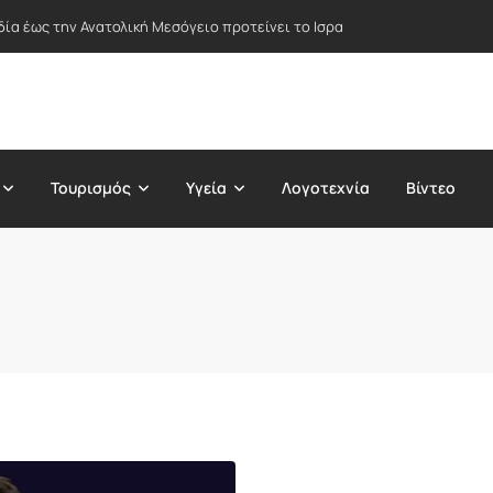
δία έως την Ανατολική Μεσόγειο προτείνει το Ισραήλ – Στο επίκεντρο Ε
Τουρισμός
Υγεία
Λογοτεχνία
Βίντεο