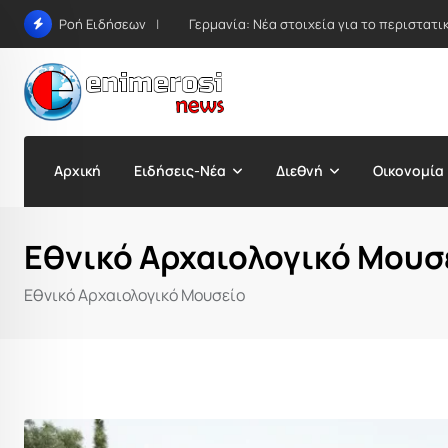
Skip
Γερμανία: Νέα στοιχεία για το περιστατ
Ροή Ειδήσεων
to
content
Αρχική
Ειδήσεις-Νέα
Διεθνή
Οικονομία
Εθνικό Αρχαιολογικό Μουσ
Εθνικό Αρχαιολογικό Μουσείο