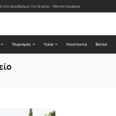
ικό στο αεροδρόμιο της Λειψίας – Οδηγός λεωφορείου απέτρεψε πιθανή
Τουρισμός
Υγεία
Λογοτεχνία
Βίντεο
είο