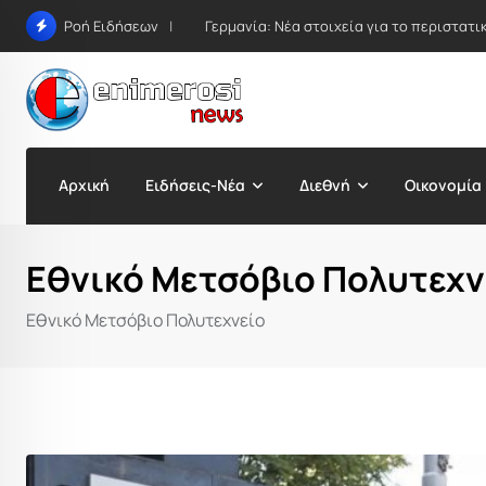
Skip
Γερμανία: Νέα στοιχεία για το περιστατ
Ροή Ειδήσεων
to
content
Αρχική
Ειδήσεις-Νέα
Διεθνή
Οικονομία
Εθνικό Μετσόβιο Πολυτεχν
Εθνικό Μετσόβιο Πολυτεχνείο