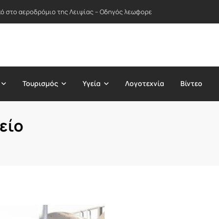
ικό στο αεροδρόμιο της Λειψίας – Οδηγός λεωφορείου απέτρεψε πιθανή
Τουρισμός
Υγεία
Λογοτεχνία
Βίντεο
είο