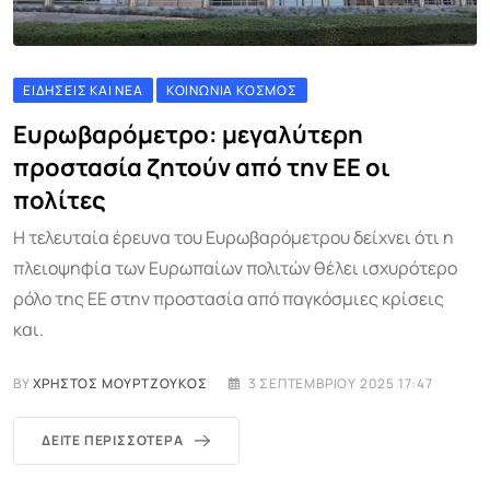
ΕΙΔΉΣΕΙΣ ΚΑΙ ΝΈΑ
ΚΟΙΝΩΝΊΑ ΚΌΣΜΟΣ
Ευρωβαρόμετρο: μεγαλύτερη
προστασία ζητούν από την ΕΕ οι
πολίτες
Η τελευταία έρευνα του Ευρωβαρόμετρου δείχνει ότι η
πλειοψηφία των Ευρωπαίων πολιτών θέλει ισχυρότερο
ρόλο της ΕΕ στην προστασία από παγκόσμιες κρίσεις
και.
BY
ΧΡΉΣΤΟΣ ΜΟΥΡΤΖΟΎΚΟΣ
3 ΣΕΠΤΕΜΒΡΊΟΥ 2025 17:47
ΔΕΊΤΕ ΠΕΡΙΣΣΌΤΕΡΑ