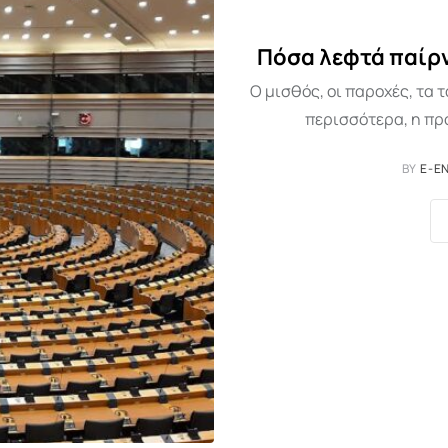
Πόσα λεφτά παίρ
Ο μισθός, οι παροχές, τα τ
περισσότερα, η πρό
BY
E-E