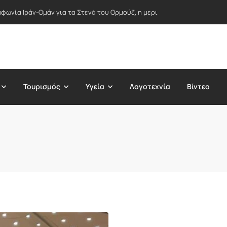
φωνία Ιράν-Ομάν για τα Στενά του Ορμούζ, η μερική άρση κυρώσεων απ
Τουρισμός
Υγεία
Λογοτεχνία
Βίντεο