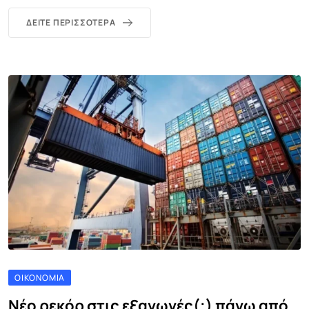
ΔΕΊΤΕ ΠΕΡΙΣΣΌΤΕΡΑ
ΟΙΚΟΝΟΜΊΑ
Νέο ρεκόρ στις εξαγωγές(;) πάνω από