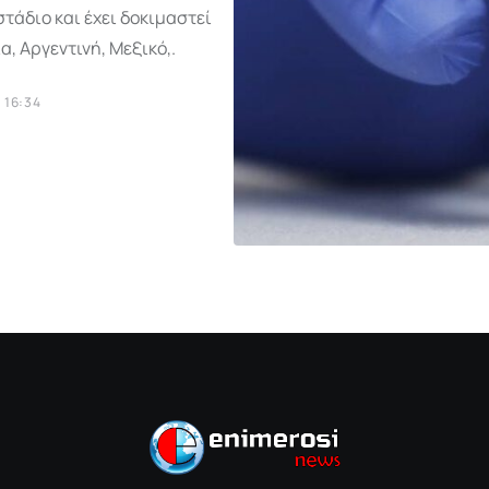
τάδιο και έχει δοκιμαστεί
α, Αργεντινή, Μεξικό,.
 16:34