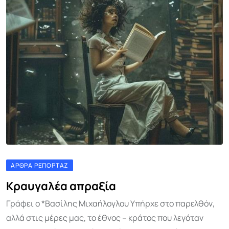
ΆΡΘΡΑ ΡΕΠΟΡΤΆΖ
Κραυγαλέα απραξία
Γράφει ο *Βασίλης Μιχαήλογλου Υπήρχε στο παρελθόν,
αλλά στις μέρες μας, το έθνος – κράτος που λεγόταν