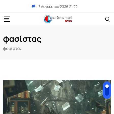
Skip
7 Αυγούστου 2026 21:22
to
content
φασίστας
φασίστας