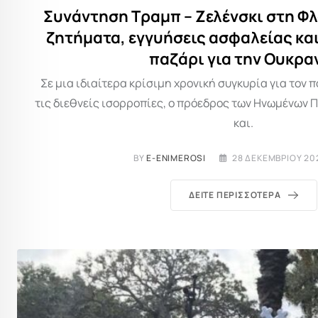
Συνάντηση Τραμπ – Ζελένσκι στη Φ
ζητήματα, εγγυήσεις ασφαλείας και
παζάρι για την Ουκρα
Σε μια ιδιαίτερα κρίσιμη χρονική συγκυρία για τον 
τις διεθνείς ισορροπίες, ο πρόεδρος των Ηνωμένων 
και.
BY
E-ENIMEROSI
28 ΔΕΚΕΜΒΡΊΟΥ 20
ΔΕΊΤΕ ΠΕΡΙΣΣΌΤΕΡΑ