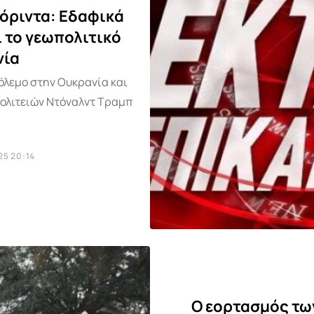
λόριντα: Εδαφικά
 το γεωπολιτικό
νία
πόλεμο στην Ουκρανία και
Πολιτειών Ντόναλντ Τραμπ
25 20:14
Ο εορτασμός τω