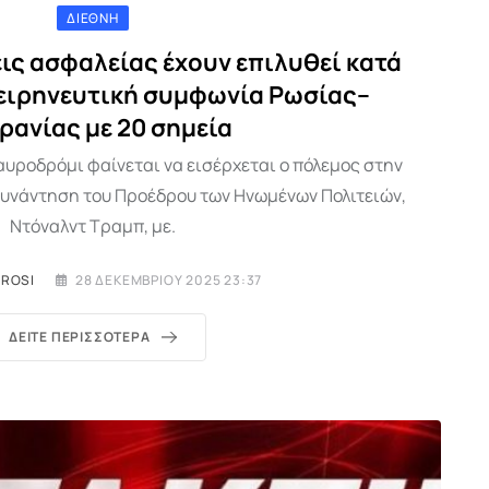
ΔΙΕΘΝΉ
ις ασφαλείας έχουν επιλυθεί κατά
 ειρηνευτική συμφωνία Ρωσίας–
ρανίας με 20 σημεία
αυροδρόμι φαίνεται να εισέρχεται ο πόλεμος στην
συνάντηση του Προέδρου των Ηνωμένων Πολιτειών,
Ντόναλντ Τραμπ, με.
EROSI
28 ΔΕΚΕΜΒΡΊΟΥ 2025 23:37
ΔΕΊΤΕ ΠΕΡΙΣΣΌΤΕΡΑ