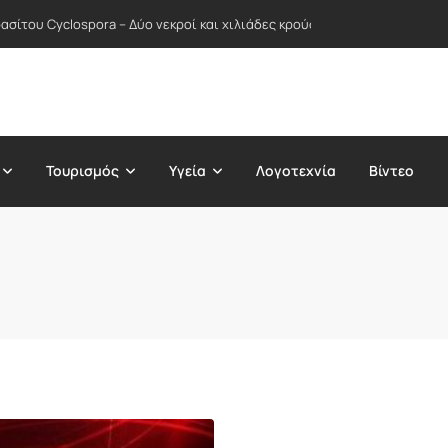
σίτου Cyclospora – Δύο νεκροί και χιλιάδες κρούσματα σε δεκάδες Πολ
Τουρισμός
Υγεία
Λογοτεχνία
Βίντεο