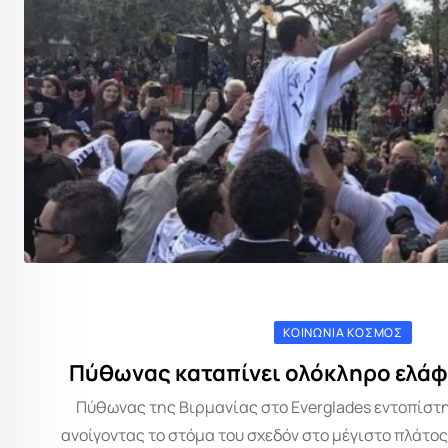
ΚΟΙΝΩΝΊΑ ΚΌΣΜΟΣ
Πύθωνας καταπίνει ολόκληρο ελάφ
Πύθωνας της Βιρμανίας στο Everglades εντοπίστη
ανοίγοντας το στόμα του σχεδόν στο μέγιστο πλάτος