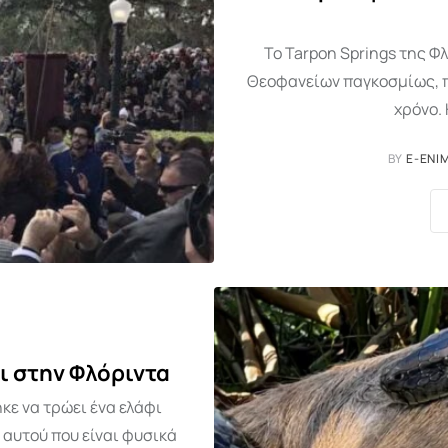
Το Tarpon Springs της Φ
Θεοφανείων παγκοσμίως, 
χρόνο. 
BY
E-ENI
ι στην Φλόριντα
κε να τρώει ένα ελάφι
 αυτού που είναι φυσικά