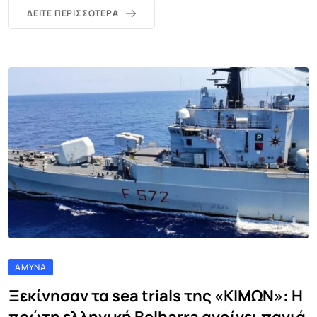
ΔΕΊΤΕ ΠΕΡΙΣΣΌΤΕΡΑ
ΆΜΥΝΑ
Ξεκίνησαν τα sea trials της «ΚΙΜΩΝ»: Η