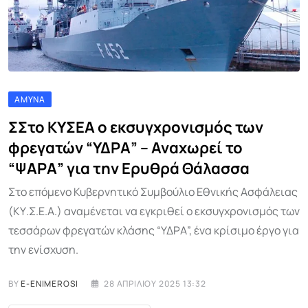
ΆΜΥΝΑ
ΣΣτο ΚΥΣΕΑ ο εκσυγχρονισμός των
φρεγατών “ΥΔΡΑ” – Αναχωρεί το
“ΨΑΡΑ” για την Ερυθρά Θάλασσα
Στο επόμενο Κυβερνητικό Συμβούλιο Εθνικής Ασφάλειας
(ΚΥ.Σ.Ε.Α.) αναμένεται να εγκριθεί ο εκσυγχρονισμός των
τεσσάρων φρεγατών κλάσης “ΥΔΡΑ”, ένα κρίσιμο έργο για
την ενίσχυση.
BY
E-ENIMEROSI
28 ΑΠΡΙΛΊΟΥ 2025 13:32